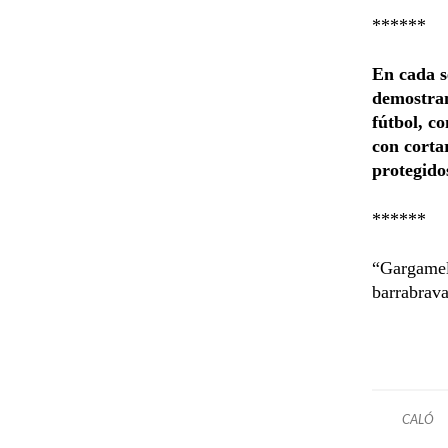
******
En cada s
demostran
fútbol, c
con corta
protegido
******
“Gargamel”
barrabrava
CALÓ