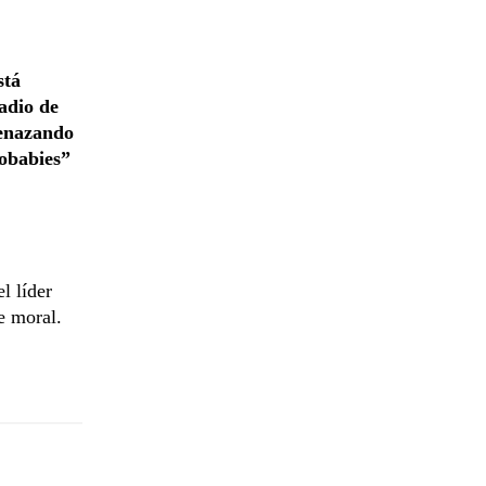
stá
adio de
menazando
pobabies”
l líder
e moral.