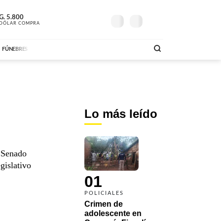
G.
24º
5.800
G.
6.200
 PARAGUAY
SOLO MÚSICA
E
DÓLAR COMPRA
MAÑANA
DÓLAR VENTA
AM
DE
00:00 A 04:59
ABC FM
00:00 A 08:59
AB
FÚNEBRES
Lo más leído
l Senado
gislativo
01
POLICIALES
Crimen de 
adolescente en 