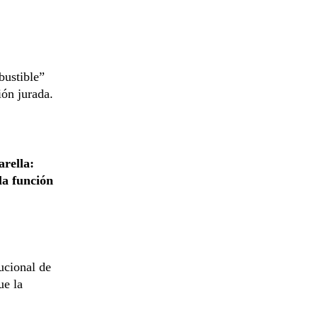
bustible”
ión jurada.
arella:
 la función
tucional de
ue la