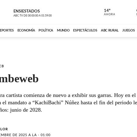
14º
ENSIESTADOS
VOCES DEL
AHORA
ABC TV
DE
00:00:00
A
01:59:00
ABC CARDINAL 
EPORTES
ECONOMÍA
POLÍTICA
MUNDO
ESPECTÁCULOS
ABC RURAL
JUEGOS
EB
ẽmbeweb
ra cartista comienza de nuevo a exhibir sus garras. Hoy en e
 el mandato a “KachiBachi” Núñez hasta el fin del periodo le
ños: junio de 2028.
OLOR
EMBRE DE 2025 A LA - 01:00