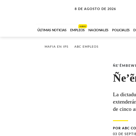
8 DE AGOSTO DE 2026
SOLO MÚSICA
ABC FM
00:00 A 08:59
NUEVO
ÚLTIMAS NOTICIAS
EMPLEOS
NACIONALES
POLICIALES
D
MAFIA EN IPS
ABC EMPLEOS
ÑE'ẼMBEW
Ñe’
La dictadu
extenderán
de cinco a
POR
ABC C
03 DE SEPTI