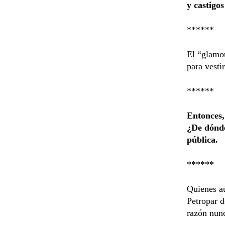
y castigos
******
El “glamou
para vesti
******
Entonces,
¿De dónde 
pública.
******
Quienes aú
Petropar d
razón nunc