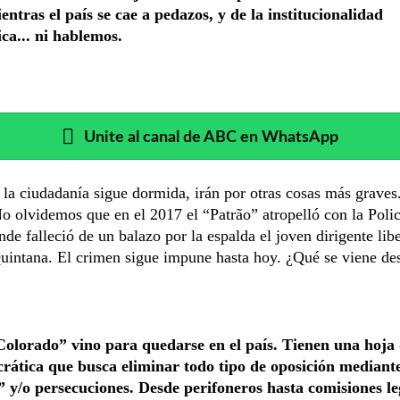
ntras el país se cae a pedazos, y de la institucionalidad
ca... ni hablemos.
Unite al canal de ABC en WhatsApp
 la ciudadanía sigue dormida, irán por otras cosas más grave
o olvidemos que en el 2017 el “Patrão” atropelló con la Polic
e falleció de un balazo por la espalda el joven dirigente libe
uintana. El crimen sigue impune hasta hoy. ¿Qué se viene de
olorado” vino para quedarse en el país. Tienen una hoja 
rática que busca eliminar todo tipo de oposición mediant
” y/o persecuciones. Desde perifoneros hasta comisiones leg