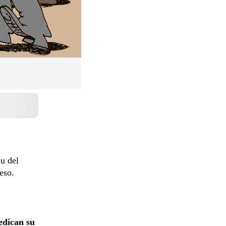
’u del
eso.
edican su