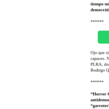
tiempo mie
democráti
******
Ojo que si
capaces. N
PLRA, dond
Rodrigo Q
******
“Horror C
antidemoc
“garrotes