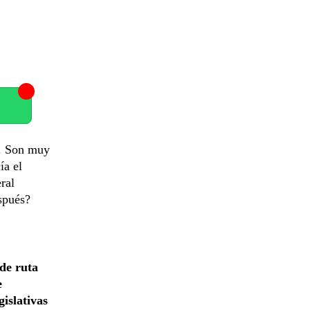
s. Son muy
ía el
ral
spués?
de ruta
e
islativas