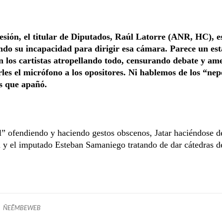
esión, el titular de Diputados, Raúl Latorre (ANR, HC), e
do su incapacidad para dirigir esa cámara. Parece un est
on los cartistas atropellando todo, censurando debate y a
rles el micrófono a los opositores. Ni hablemos de los “ne
s que apañó.
 ofendiendo y haciendo gestos obscenos, Jatar haciéndose de
 y el imputado Esteban Samaniego tratando de dar cátedras d
ÑEẼMBEWEB