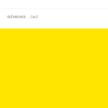
ÑEẼMBEWEB
CALÓ