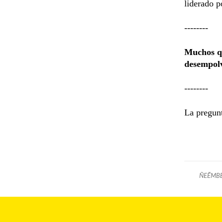
liderado p
--------
Muchos qu
desempolv
--------
La pregunt
ÑEẼMB