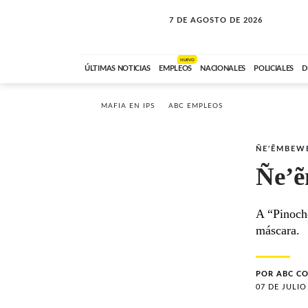
7 DE AGOSTO DE 2026
LA MOVIDA
ABC FM
09:00 A 11:59
NUEVO
ÚLTIMAS NOTICIAS
EMPLEOS
NACIONALES
POLICIALES
D
MAFIA EN IPS
ABC EMPLEOS
ÑE'ẼMBEW
Ñe’
A “Pinocho
máscara.
POR
ABC C
07 DE JULIO 