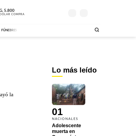
G.
24º
5.800
G.
6.200
730
LA MOVIDA
A
DÓLAR COMPRA
MAÑANA
DÓLAR VENTA
AM
DE
08:00 A 11:29
ABC FM
09:00 A 11:59
AB
FÚNEBRES
Lo más leído
cayó la
01
NACIONALES
Adolescente 
muerta en 