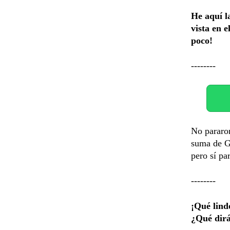
He aquí l
vista en 
poco!
--------
No pararon
suma de G.
pero sí pa
--------
¡Qué lind
¿Qué dir