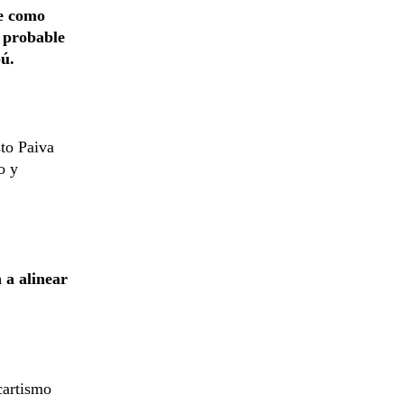
úe como
y probable
ú.
sto Paiva
o y
 a alinear
cartismo