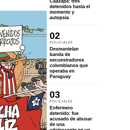
Caazapá: tres 
detenidos hasta el 
momento y 
autopsia
02
POLICIALES
Desmantelan 
banda de 
secuestradores 
colombianos que 
operaba en 
Paraguay
03
POLICIALES
Enfermero 
detenido: fue 
acusado de abusar 
de una 
adolescente en un 