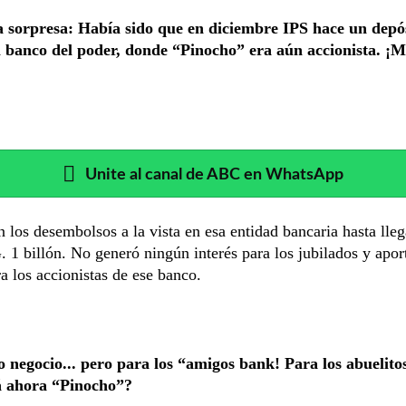
a sorpresa: Había sido que en diciembre IPS hace un depós
el banco del poder, donde “Pinocho” era aún accionista. ¡
Unite al canal de ABC en WhatsApp
 los desembolsos a la vista en esa entidad bancaria hasta lleg
 1 billón. No generó ningún interés para los jubilados y apor
ra los accionistas de ese banco.
o negocio... pero para los “amigos bank! Para los abuelito
á ahora “Pinocho”?