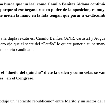
mo busca que un leal como Camilo Benítez Aldana contin
 porque si ese órgano cae en poder de la oposición, es mu
ue meten la mano en la lata tengan que parar a ex-Tacumb
a la dupla rekutu es: Camilo Benítez (ANR, cartista) y Augu
ro ojo que el secre del “Patrão” le quiere poner a su herman
mo serio candidato.
 el “dueño del quincho” dicte la orden y como velas se van
es” en el Congreso.
odujo un “abracito republicano” entre Marito y un sector del 