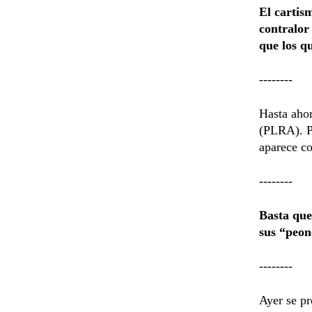
El cartis
contralor
que los q
--------
Hasta ahor
(PLRA). Pe
aparece co
--------
Basta que
sus “peon
--------
Ayer se pr