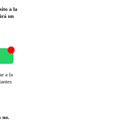
ito a la
Mirá un
ar a la
tantes
s no.