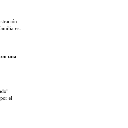
stración
familiares.
 con una
ado”
por el