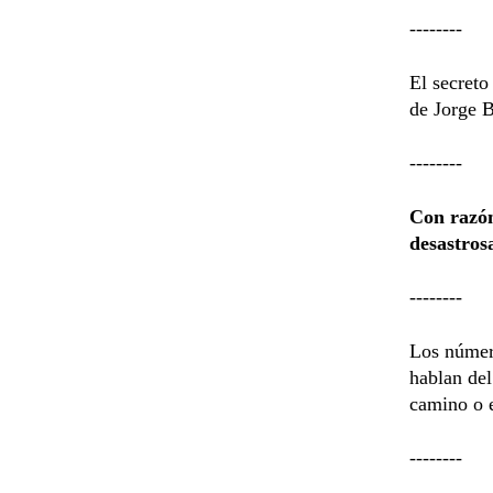
--------
El secreto
de Jorge B
--------
Con razón
desastros
--------
Los númer
hablan del
camino o 
--------