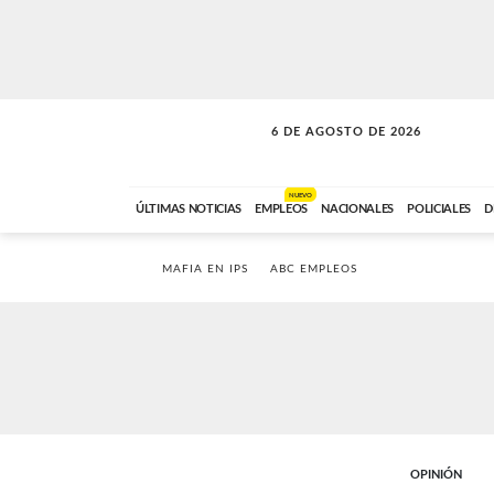
6 DE AGOSTO DE 2026
A DE LA TARDE
ABC FM
12:00 A 14:59
NUEVO
ÚLTIMAS NOTICIAS
EMPLEOS
NACIONALES
POLICIALES
D
MAFIA EN IPS
ABC EMPLEOS
OPINIÓN