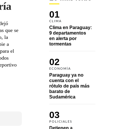
ría
01
CLIMA
dejó
Clima en Paraguay: 
ras que se
9 departamentos 
, la
en alerta por 
pie a
tormentas
para el
odos
02
eportivo
ECONOMÍA
Paraguay ya no 
cuenta con el 
rótulo de país más 
barato de 
Sudamérica
03
POLICIALES
Detienen a 