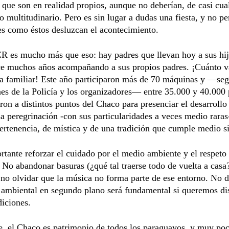
que son en realidad propios, aunque no deberían, de casi cua
o multitudinario. Pero es sin lugar a dudas una fiesta, y no 
es como éstos desluzcan el acontecimiento.
R es mucho más que eso: hay padres que llevan hoy a sus hij
ce muchos años acompañando a sus propios padres. ¡Cuánto v
ia familiar! Este año participaron más de 70 máquinas y —se
es de la Policía y los organizadores— entre 35.000 y 40.000
aron a distintos puntos del Chaco para presenciar el desarrollo
a peregrinación -con sus particularidades a veces medio rara
ertenencia, de mística y de una tradición que cumple medio si
rtante reforzar el cuidado por el medio ambiente y el respeto 
 No abandonar basuras (¿qué tal traerse todo de vuelta a casa?
 no olvidar que la música no forma parte de ese entorno. No d
ambiental en segundo plano será fundamental si queremos dis
diciones.
, el Chaco es patrimonio de todos los paraguayos, y muy poc