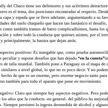
rally del Chaco tiene sus defensores y sus acérrimos detractore
rro es el tema, dos posiciones encontradas al respecto. Desd
a capa y espada que se lleve adelante, argumentando a su fav
idades del suelo chaqueño que hacen tan fantástico el desafío
es como también tramos de barro complicadísimos, hasta los q
ación y sobre todo la conducta que quienes asisten, por el irre
 y principalmente, la basura que dejan atrás.
aspectos positivos: Es innegable que, como prueba automovilís
 peculiar y supone desafíos que han dejado
“en la cuneta”
i
s de talla mundial. También pone a Paraguay en el mapa de c
 similares a nivel global, lo que no es poco decir. Y no pode
l hecho de que es un enorme, pero enorme negocio tanto para 
mo también para todo el aparato que pone en movimiento.
egativo: Claro que siempre hay aspectos negativos. Pero pod
e los años que la conducta -en general- del público ha mejora
 Siempre persisten la ingesta desmedida de alcohol y alguno