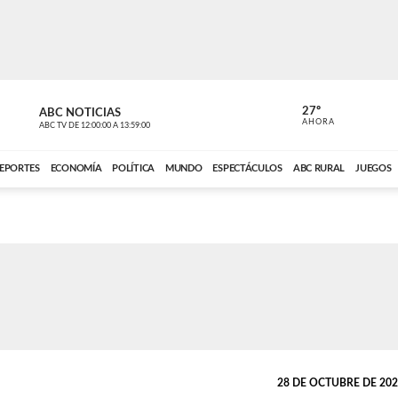
27º
ABC NOTICIAS
CARDINAL 
AHORA
ABC TV
DE
12:00:00
A
13:59:00
ABC CARDINAL 
EPORTES
ECONOMÍA
POLÍTICA
MUNDO
ESPECTÁCULOS
ABC RURAL
JUEGOS
28 DE OCTUBRE DE 2025