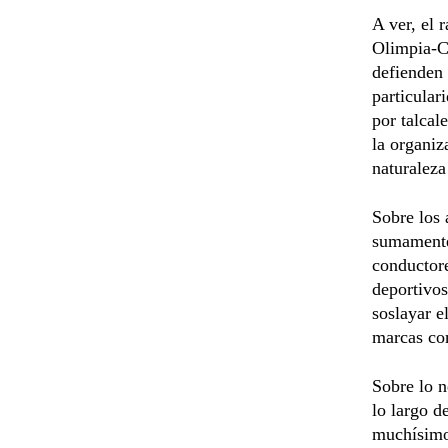
A ver, el 
Olimpia-Ce
defienden 
particular
por talcal
la organiz
naturaleza
Sobre los 
sumamente
conductore
deportivos
soslayar e
marcas co
Sobre lo n
lo largo d
muchísimo.