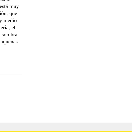
 está muy
ión, que
 y medio
ería, el
a sombra-
haqueñas.