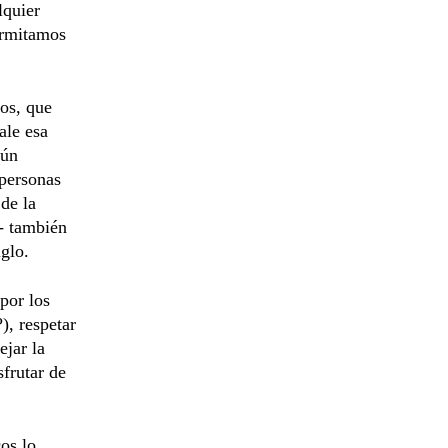
lquier
permitamos
os, que
ale esa
gún
 personas
 de la
s- también
glo.
por los
), respetar
ejar la
frutar de
os lo