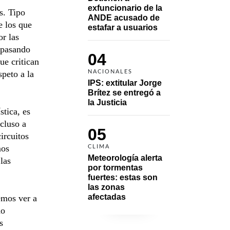
exfuncionario de la 
s. Tipo
ANDE acusado de 
e los que
estafar a usuarios
or las
, pasando
04
ue critican
speto a la
NACIONALES
IPS: extitular Jorge 
Brítez se entregó a 
la Justicia
tica, es
ncluso a
05
ircuitos
mos
CLIMA
Meteorología alerta 
las
por tormentas 
fuertes: estas son 
las zonas 
afectadas
emos ver a
do
s