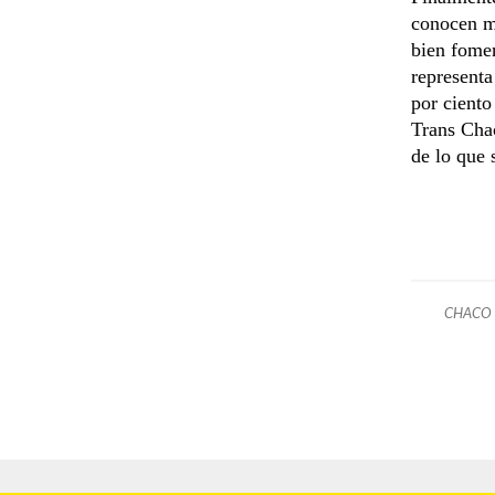
conocen má
bien fomen
representa
por ciento
Trans Cha
de lo que 
CHACO