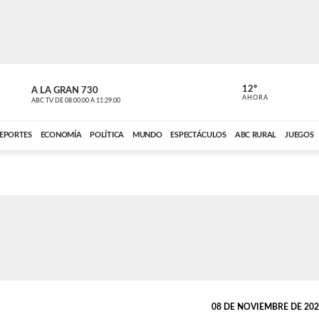
12º
A LA GRAN 730
A LA GRAN 
AHORA
ABC TV
DE
08:00:00
A
11:29:00
ABC CARDINAL 
EPORTES
ECONOMÍA
POLÍTICA
MUNDO
ESPECTÁCULOS
ABC RURAL
JUEGOS
08 DE NOVIEMBRE DE 2023