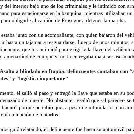
y del interior bajó uno de los criminales y le intimidó con ar
ano para estacionarse en la banquina, mientras utilizaban u
 para obligarle al camión de Prosegur a detener la marcha.
estaba junto con un acompañante, con quien bajaron del vehí
 ir hasta un tajamar a resguardarse. Luego de unos minutos, s
elincuente, que los intimidó para exigirle la llave del vehículo 
 amenazándole con que si no la entregaba iba a ser asesinad
Asalto a blindado en Itapúa: delincuentes contaban con 
tes” y “logística importante”
ento, él salió al paso y entregó la llave que estaba en su pod
enazado de muerte. No obstante, resaltó que -al parecer- se 
 bueno” porque percibió que, a pesar de intimidarlos con arm
tenía intención de matarlos.
 prosiguió relatando, el delincuente fue hasta su automóvil par