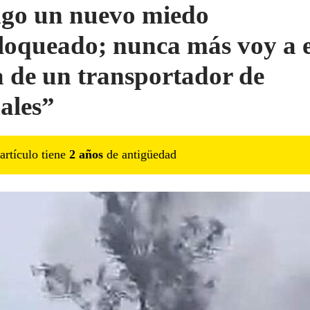
go un nuevo miedo
loqueado; nunca más voy a e
a de un transportador de
ales”
artículo tiene
2
año
s
de antigüedad