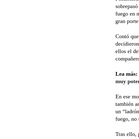
sobrepasó 
fuego en m
gran porte
Contó que 
decidieron
ellos el d
compañero,
Lea más:
muy poten
En ese mom
también am
un “ladrón
fuego, no 
Tras ello,