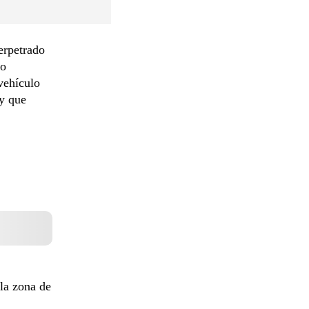
erpetrado
do
vehículo
 y que
 la zona de