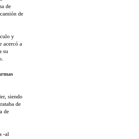
ma de
n camión de
culo y
e acercó a
a su
o.
“armas
er, siendo
trataba de
a de
a -al