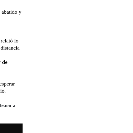
 abatido y
relató lo
distancia
r de
esperar
ió.
atraco a