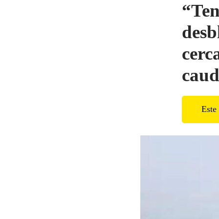
“Ten
desb
cerc
caud
Este 