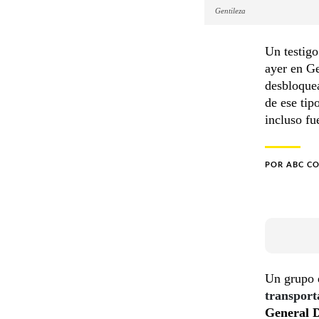
Gentileza
Un testigo
ayer en G
desbloquea
de ese tip
incluso fu
POR
ABC C
Un grupo d
transport
General 