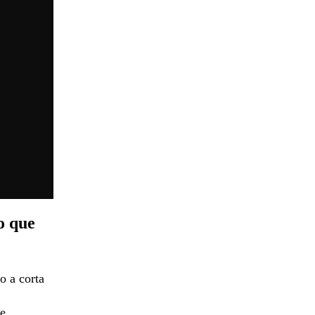
o que
o a corta
le