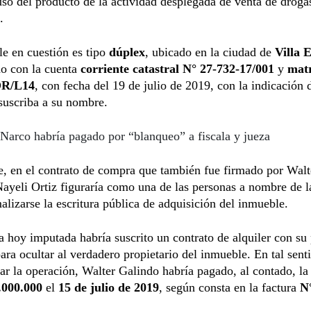
so del producto de la actividad desplegada de venta de droga
.
e en cuestión es tipo
dúplex
, ubicado en la ciudad de
Villa E
do con la cuenta
corriente catastral N° 27-732-17/001
y
matr
OR/L14
, con fecha del 19 de julio de 2019, con la indicación 
suscriba a su nombre.
Narco habría pagado por “blanqueo” a fiscala y jueza
, en el contrato de compra que también fue firmado por Walt
ayeli Ortiz figuraría como una de las personas a nombre de l
alizarse la escritura pública de adquisición del inmueble.
 hoy imputada habría suscrito un contrato de alquiler con su
ra ocultar al verdadero propietario del inmueble. En tal sent
ar la operación, Walter Galindo habría pagado, al contado, l
.000.000
el
15 de julio de 2019
, según consta en la factura
N