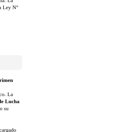
nía. La
la Ley N°
Crimen
ico. La
 de Lucha
o su
ncargado