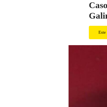
Caso
Gali
Este 