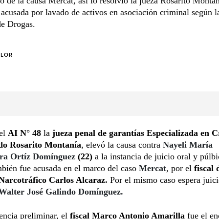
o de la causa Mercat, así lo resolvió la jueza Rosarito Monta
 acusada por lavado de activos en asociación criminal según 
de Drogas.
OLOR
del
AI N° 48
la
jueza penal de garantías Especializada en 
do Rosarito Montanía
, elevó la causa contra
Nayeli María
ora Ortíz Domínguez
(22)
a la instancia de juicio oral y púlb
bién fue acusada en el marco del caso
Mercat
, por el
fiscal
 Narcotráfico Carlos Alcaraz.
Por el mismo caso espera juici
Walter José Galindo Domínguez.
encia preliminar, el
fiscal Marco Antonio Amarilla
fue el e