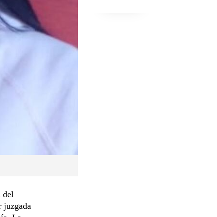
 del
r juzgada