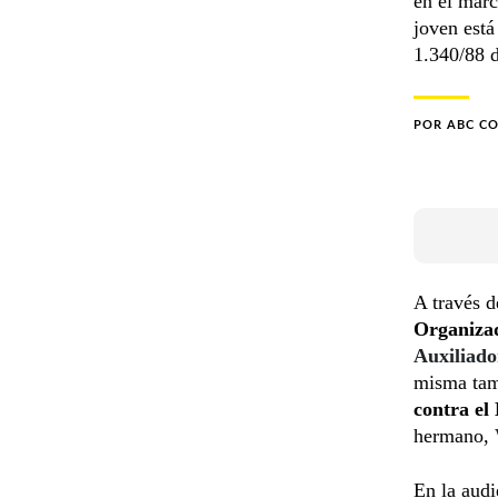
en el marc
joven está
1.340/88 
POR
ABC C
A través 
Organiza
Auxiliad
misma tam
contra el
hermano,
En la audi