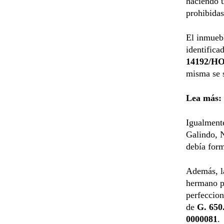
haciendo u
prohibidas
El inmuebl
identifica
14192/H
misma se 
Lea más:
Igualmente
Galindo, N
debía form
Además, la
hermano pa
perfeccion
de
G. 650
0000081
.