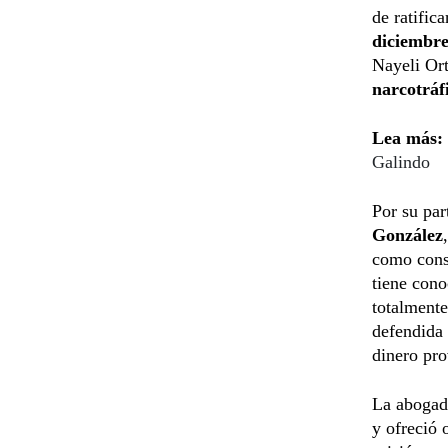
de ratific
diciembre
Nayeli Or
narcotráfi
Lea más:
Galindo
Por su par
González
como conse
tiene cono
totalmente
defendida
dinero pro
La abogada
y ofreció 