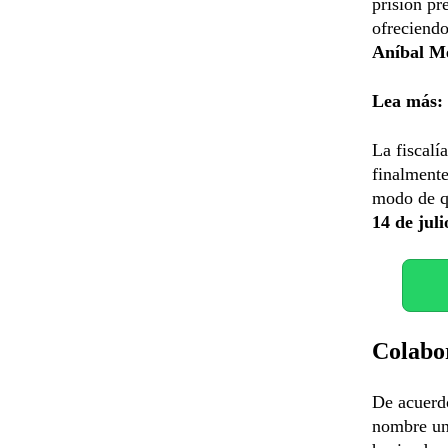
prisión pr
ofreciendo
Aníbal M
Lea más:
La fiscalí
finalmente
modo de q
14 de jul
Colabor
De acuerd
nombre una