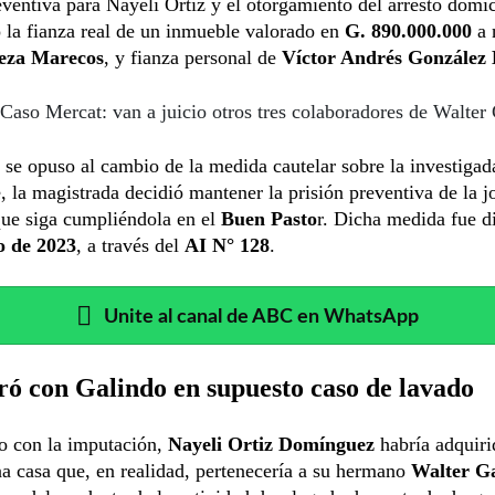
eventiva para Nayeli Ortíz y el otorgamiento del arresto domici
 la fianza real de un inmueble valorado en
G. 890.000.000
a 
eza Marecos
, y fianza personal de
Víctor Andrés González 
Caso Mercat: van a juicio otros tres colaboradores de Walter
a se opuso al cambio de la medida cautelar sobre la investigad
, la magistrada decidió mantener la prisión preventiva de la j
ue siga cumpliéndola en el
Buen Pasto
r. Dicha medida fue di
io de 2023
, a través del
AI N° 128
.
Unite al canal de ABC en WhatsApp
ó con Galindo en supuesto caso de lavado
o con la imputación,
Nayeli Ortiz Domínguez
habría adquiri
 casa que, en realidad, pertenecería a su hermano
Walter G