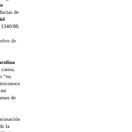
de
nductas de
del
 1340/88.
ombre de
rolina
a causa,
do “no
 desconoce
 mi
sumas de
 acusación
de la