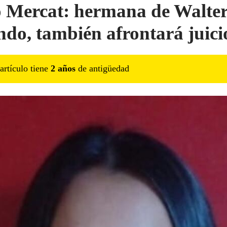
 Mercat: hermana de Walte
ndo, también afrontará juici
artículo tiene
2
año
s
de antigüedad