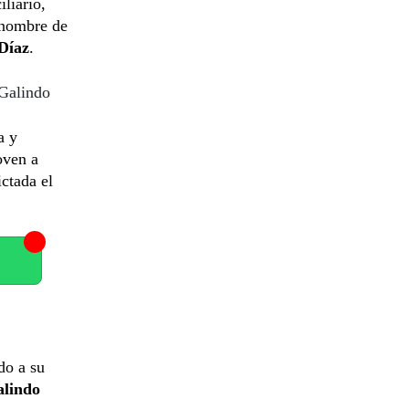
liario,
nombre de
Díaz
.
 Galindo
a y
oven a
ctada el
do a su
alindo