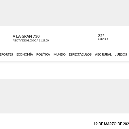
22º
A LA GRAN 730
A LA GRAN 
AHORA
ABC TV
DE
08:00:00
A
11:29:00
ABC CARDINAL 
EPORTES
ECONOMÍA
POLÍTICA
MUNDO
ESPECTÁCULOS
ABC RURAL
JUEGOS
19 DE MARZO DE 2024