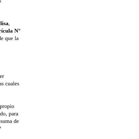
s
lisa
,
ícula N°
de que la
er
as cuales
 propio
ido, para
a suma de
°