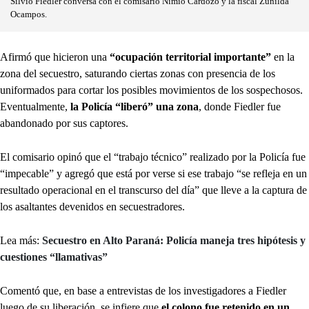
Silvio Fiedler conversa con el comisario Nimio Cardozo y la fiscal Zunilda
Ocampos.
Afirmó que hicieron una
“ocupación territorial importante”
en la
zona del secuestro, saturando ciertas zonas con presencia de los
uniformados para cortar los posibles movimientos de los sospechosos.
Eventualmente,
la Policía “liberó” una zona
, donde Fiedler fue
abandonado por sus captores.
El comisario opinó que el “trabajo técnico” realizado por la Policía fue
“impecable” y agregó que está por verse si ese trabajo “se refleja en un
resultado operacional en el transcurso del día” que lleve a la captura de
los asaltantes devenidos en secuestradores.
Lea más:
Secuestro en Alto Paraná: Policía maneja tres hipótesis y
cuestiones “llamativas”
Comentó que, en base a entrevistas de los investigadores a Fiedler
luego de su liberación, se infiere que
el colono fue retenido en un