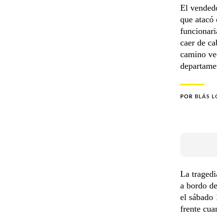
El vended
que atacó 
funcionari
caer de ca
camino vec
departame
POR
BLÁS L
La tragedi
a bordo d
el sábado 
frente cua