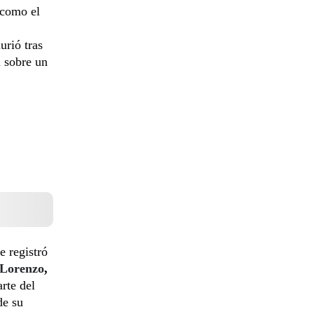
 como el
urió tras
a sobre un
e registró
 Lorenzo
,
rte del
de su