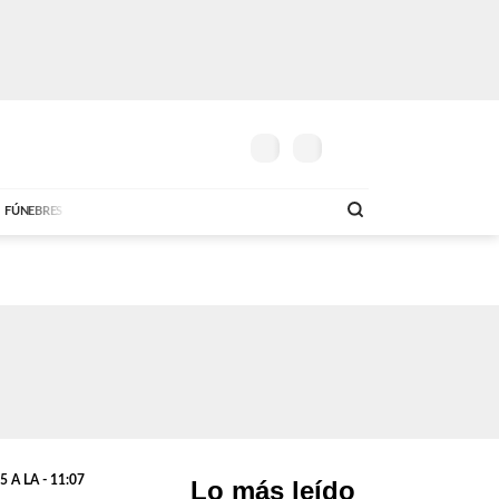
14º
G.
5.800
G.
6.200
RAGUAYA
SOLO MÚSICA
O
MAÑANA
DÓLAR COMPRA
DÓLAR VENTA
AM
DE
00:00 A 05:59
ABC FM
00:00 A 07:59
AB
FÚNEBRES
 A LA - 11:07
Lo más leído