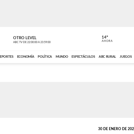
14º
OTRO LEVEL
MÚSICA PA
AHORA
ABC TV
DE
22:00:00
A
23:59:00
ABC CARDINAL 
EPORTES
ECONOMÍA
POLÍTICA
MUNDO
ESPECTÁCULOS
ABC RURAL
JUEGOS
30 DE ENERO DE 2025