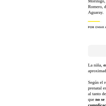
Morínigo, 
Romero, de
Aguaray.
POR
OMAR 
La niña,
e
aproxima
Según el 
prenatal e
al tanto d
que
no se
complicac