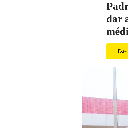
Padr
dar 
médi
Este 