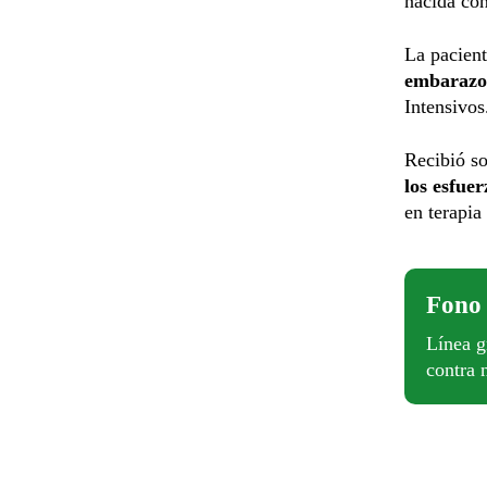
nacida co
La pacien
embarazo
Intensivos
Recibió s
los esfue
en terapia
Fono
Línea g
contra 