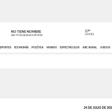
17º
NO TIENE NOMBRE
NO TIENE 
AHORA
ABC TV
DE
08:00:00
A
09:59:00
ABC CARDINAL 
EPORTES
ECONOMÍA
POLÍTICA
MUNDO
ESPECTÁCULOS
ABC RURAL
JUEGOS
24 DE JULIO DE 2025