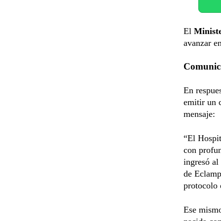
El
Minist
avanzar en
Comunica
En respues
emitir un 
mensaje:
“El Hospi
con profun
ingresó a
de Eclamps
protocolo
Ese mismo 