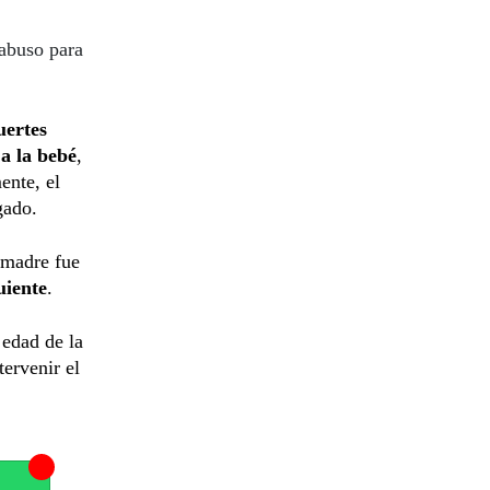
 abuso para
uertes
 a la bebé
,
ente, el
gado.
 madre fue
guiente
.
 edad de la
tervenir el