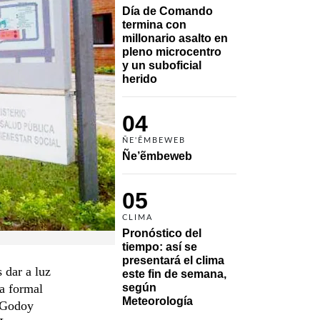
Día de Comando 
termina con 
millonario asalto en 
pleno microcentro 
y un suboficial 
herido
04
ÑE'ẼMBEWEB
Ñe’ẽmbeweb
05
CLIMA
Pronóstico del 
tiempo: así se 
presentará el clima 
 dar a luz
este fin de semana, 
a formal
según 
Meteorología
o Godoy