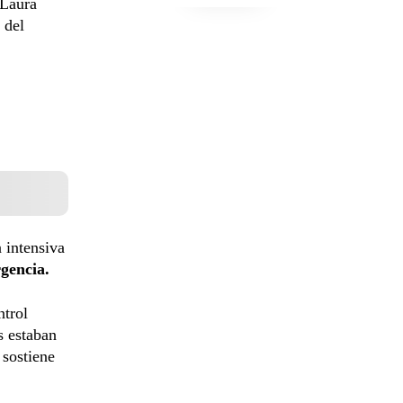
 Laura
 del
a intensiva
gencia.
ntrol
s estaban
 sostiene