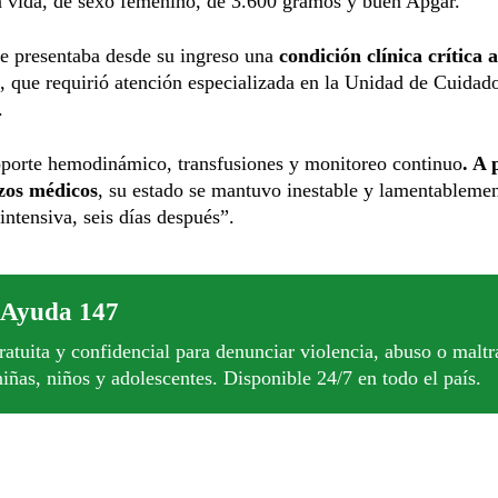
n vida, de sexo femenino, de 3.600 gramos y buen Apgar.
te presentaba desde su ingreso una
condición clínica crítica 
, que requirió atención especializada en la Unidad de Cuidad
.
oporte hemodinámico, transfusiones y monitoreo continuo
. A 
rzos médicos
, su estado se mantuvo inestable y lamentableme
 intensiva, seis días después”.
 Ayuda 147
ratuita y confidencial para denunciar violencia, abuso o maltr
niñas, niños y adolescentes. Disponible 24/7 en todo el país.