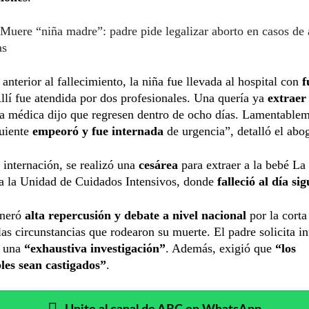
Muere “niña madre”: padre pide legalizar aborto en casos de
as
 anterior al fallecimiento, la niña fue llevada al hospital con
f
Allí fue atendida por dos profesionales. Una quería ya
extraer
ra médica dijo que regresen dentro de ocho días. Lamentablem
uiente
empeoró y fue internada
de urgencia”, detalló el abo
 internación, se realizó una
cesárea
para extraer a la bebé La
 a la Unidad de Cuidados Intensivos, donde
falleció al día si
eneró
alta repercusión y debate a nivel nacional
por la corta
las circunstancias que rodearon su muerte. El padre solicita in
y una
“exhaustiva investigación”
. Además,
exigió que
“los
les sean castigados”
.