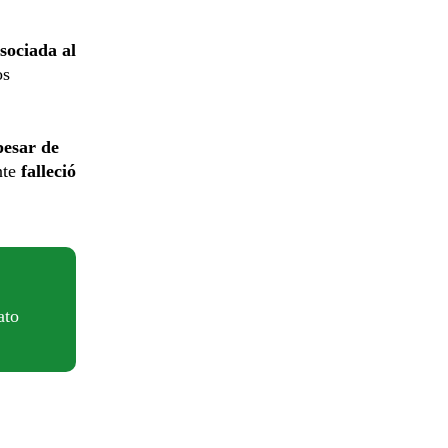
asociada al
os
pesar de
nte
falleció
ato