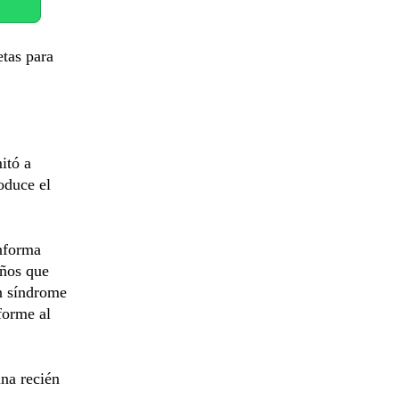
etas para
itó a
oduce el
nforma
años que
n síndrome
forme al
na recién