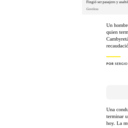
Fingió ser pasajero y asal
Gentileza
Un hombre
quien term
Cambyretá
recaudaci
POR
SERGI
Una conduc
terminar u
hoy. La m