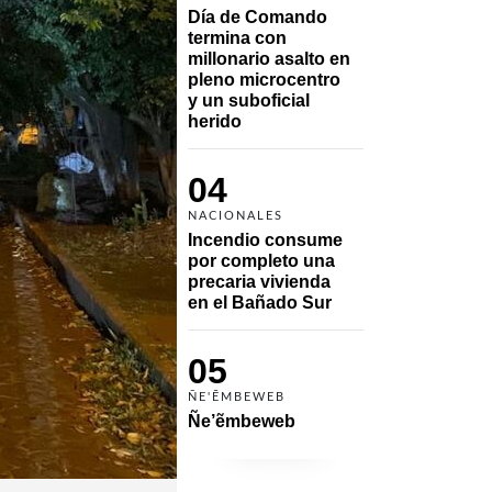
Día de Comando 
termina con 
millonario asalto en 
pleno microcentro 
y un suboficial 
herido
04
NACIONALES
Incendio consume 
por completo una 
precaria vivienda 
en el Bañado Sur
05
ÑE'ẼMBEWEB
Ñe’ẽmbeweb