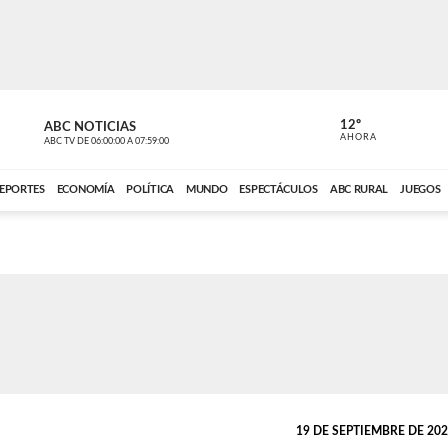
12º
ABC NOTICIAS
CONTACTO
AHORA
ABC TV
DE
06:00:00
A
07:59:00
ABC CARDINAL 
EPORTES
ECONOMÍA
POLÍTICA
MUNDO
ESPECTÁCULOS
ABC RURAL
JUEGOS
19 DE SEPTIEMBRE DE 2025