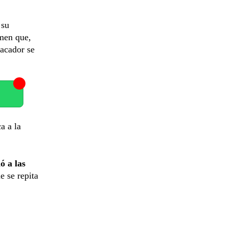
 su
umen que,
racador se
a a la
ó a las
ue se repita