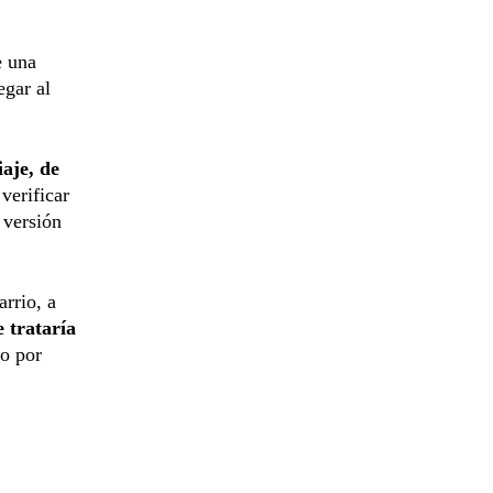
e una
egar al
iaje, de
verificar
 versión
arrio, a
e trataría
do por