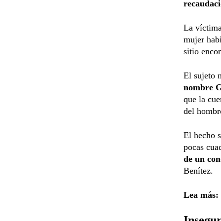
recaudac
La víctim
mujer habí
sitio enco
El sujeto 
nombre Gr
que la cue
del hombr
El hecho s
pocas cuad
de un cono
Benítez.
Lea más:
Insegu