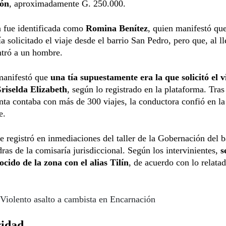
ión
, aproximadamente G. 250.000.
a fue identificada como
Romina Benítez
, quien manifestó qu
a solicitado el viaje desde el barrio San Pedro, pero que, al ll
ntró a un hombre.
manifestó que
una tía supuestamente era la que solicitó el v
iselda Elizabeth
, según lo registrado en la plataforma. Tras 
nta contaba con más de 300 viajes, la conductora confió en la
e.
e registró en inmediaciones del taller de la Gobernación del b
ras de la comisaría jurisdiccional. Según los intervinientes,
s
cido de la zona con el alias Tilín
, de acuerdo con lo relata
Violento asalto a cambista en Encarnación
ridad