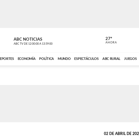
27º
ABC NOTICIAS
CARDINAL 
AHORA
ABC TV
DE
12:00:00
A
13:59:00
ABC CARDINAL 
EPORTES
ECONOMÍA
POLÍTICA
MUNDO
ESPECTÁCULOS
ABC RURAL
JUEGOS
02 DE ABRIL DE 2026