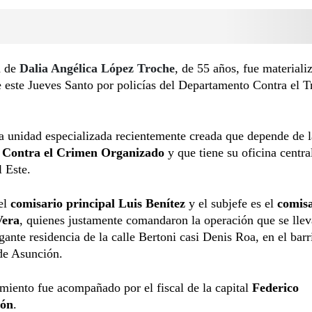
a de
Dalia Angélica López Troche
, de 55 años, fue materiali
este Jueves Santo por policías del Departamento Contra el T
a unidad especializada recientemente creada que depende de l
n Contra el Crimen Organizado
y que tiene su oficina centra
 Este.
 el
comisario principal Luis Benítez
y el subjefe es el
comisa
Vera
, quienes justamente comandaron la operación que se llev
gante residencia de la calle Bertoni casi Denis Roa, en el bar
de Asunción.
miento fue acompañado por el fiscal de la capital
Federico
ón
.