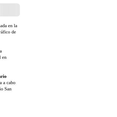
zada en la
ráfico de
a
l en
rio
a a cabo
rio San