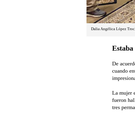
Dalia Angélica López Troche
Estaba
De acuerd
cuando ent
impresion
La mujer 
fueron ha
tres perm