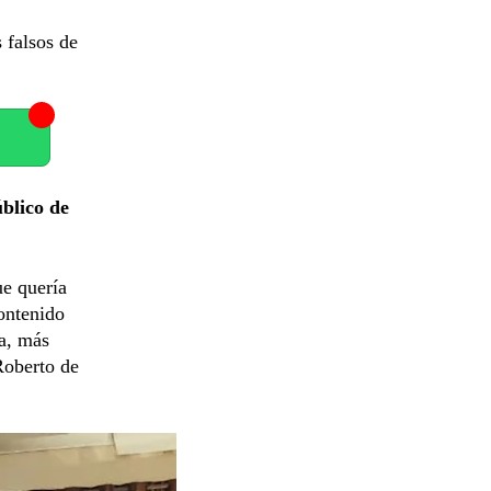
 falsos de
blico de
ue quería
ontenido
ra, más
Roberto de