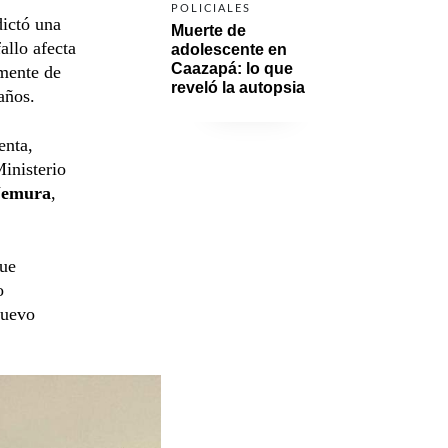
POLICIALES
ictó una
Muerte de 
allo afecta
adolescente en 
Caazapá: lo que 
mente de
reveló la autopsia
años.
enta,
inisterio
Uemura
,
fue
o
nuevo