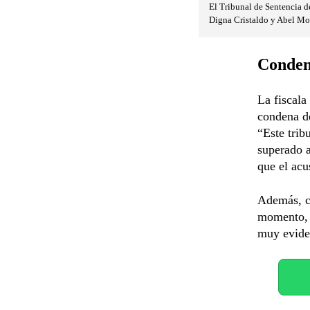
El Tribunal de Sentencia d
Digna Cristaldo y Abel Mo
Condena
La fiscala
condena de
“Este trib
superado a
que el acu
Además, cr
momento, s
muy eviden