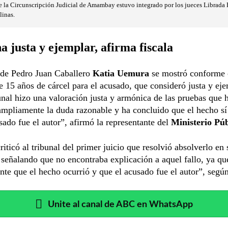
e la Circunscripción Judicial de Amambay estuvo integrado por los jueces Librada P
linas.
 justa y ejemplar, afirma fiscala
 de Pedro Juan Caballero
Katia Uemura
se mostró conforme 
 15 años de cárcel para el acusado, que consideró justa y eje
unal hizo una valoración justa y armónica de las pruebas que 
mpliamente la duda razonable y ha concluido que el hecho sí 
sado fue el autor”, afirmó la representante del
Ministerio Púb
iticó al tribunal del primer juicio que resolvió absolverlo en 
eñalando que no encontraba explicación a aquel fallo, ya qu
te que el hecho ocurrió y que el acusado fue el autor”, segú
Unite al canal de ABC en WhatsApp