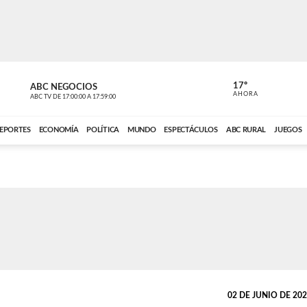
17º
ABC NEGOCIOS
ANCHO PER
AHORA
ABC TV
DE
17:00:00
A
17:59:00
ABC CARDINAL 
EPORTES
ECONOMÍA
POLÍTICA
MUNDO
ESPECTÁCULOS
ABC RURAL
JUEGOS
02 DE JUNIO DE 2026