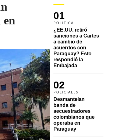
un
01
 en
POLÍTICA
¿EE.UU. retiró 
sanciones a Cartes 
a cambio de 
acuerdos con 
Paraguay? Esto 
respondió la 
Embajada
02
POLICIALES
Desmantelan 
banda de 
secuestradores 
colombianos que 
operaba en 
Paraguay