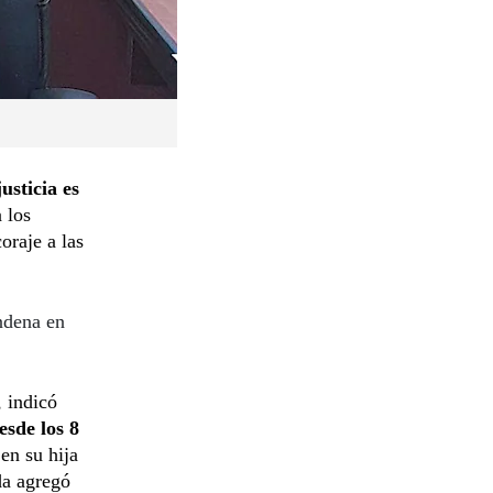
justicia es
 los
oraje a las
ndena en
, indicó
esde los 8
en su hija
da agregó