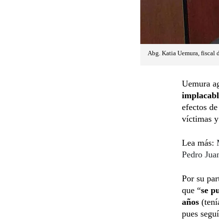
Abg. Katia Uemura, fiscal 
Uemura ag
implacabl
efectos de
víctimas y
Lea más:
Pedro Jua
Por su par
que “
se p
años
(tení
pues seguí