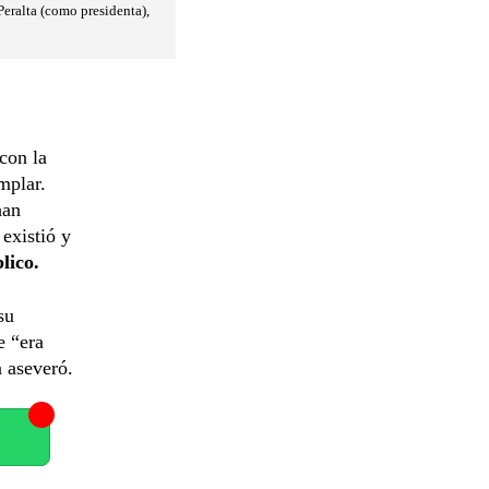
eralta (como presidenta),
con la
mplar.
han
existió y
lico.
su
e “era
n aseveró.