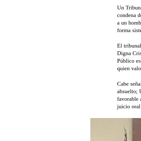
Un Tribuna
condena de
a un homb
forma sist
El tribuna
Digna Cris
Público es
quien val
Cabe señal
absuelto; 
favorable 
juicio oral