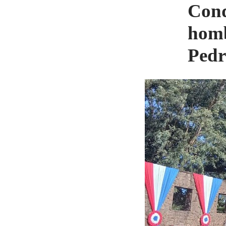
Cond
homb
Pedr