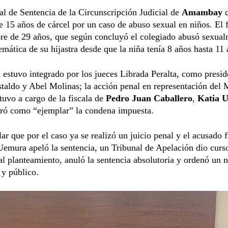
l de Sentencia de la Circunscripción Judicial de
Amambay
d
 15 años de cárcel por un caso de abuso sexual en niños. El f
re de 29 años, que según concluyó el colegiado abusó sexual
emática de su hijastra desde que la niña tenía 8 años hasta 11 
l estuvo integrado por los jueces Librada Peralta, como presid
taldo y Abel Molinas; la acción penal en representación del M
tuvo a cargo de la fiscala de
Pedro Juan Caballero
,
Katia 
oró como “ejemplar” la condena impuesta.
ar que por el caso ya se realizó un juicio penal y el acusado 
Uemura apeló la sentencia, un Tribunal de Apelación dio curs
al planteamiento, anuló la sentencia absolutoria y ordenó un 
 y público.