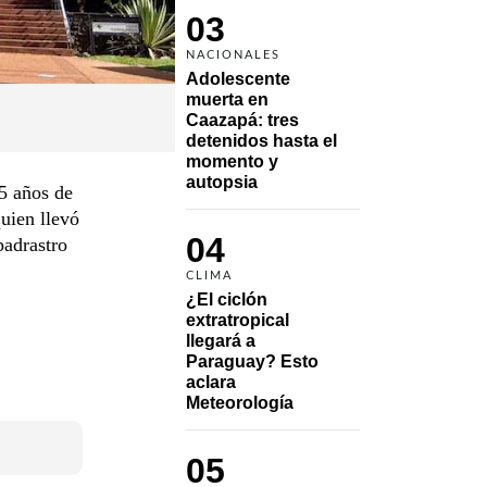
03
NACIONALES
Adolescente 
muerta en 
Caazapá: tres 
detenidos hasta el 
momento y 
autopsia
5 años de
uien llevó
04
padrastro
CLIMA
¿El ciclón 
extratropical 
llegará a 
Paraguay? Esto 
aclara 
Meteorología
05