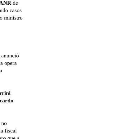
ANR
de
ando casos
 ministro
)
anunció
ía opera
a
rrini
cardo
a no
a fiscal
ero que a