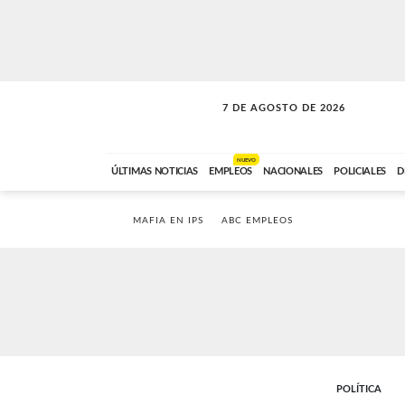
7 DE AGOSTO DE 2026
A DE LA TARDE
ABC FM
12:00 A 14:59
NUEVO
ÚLTIMAS NOTICIAS
EMPLEOS
NACIONALES
POLICIALES
D
MAFIA EN IPS
ABC EMPLEOS
POLÍTICA