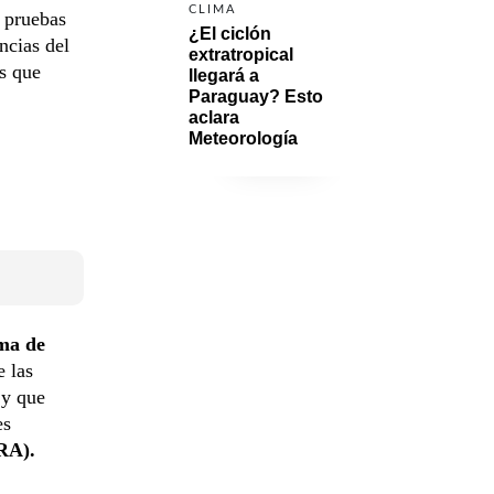
CLIMA
 pruebas
¿El ciclón 
ncias del
extratropical 
es que
llegará a 
Paraguay? Esto 
aclara 
Meteorología
ma de
 las
 y que
es
RA).