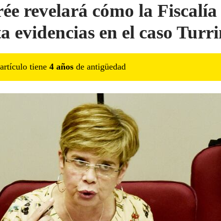
rée revelará cómo la Fiscalía
ta evidencias en el caso Turri
artículo tiene
4
año
s
de antigüedad