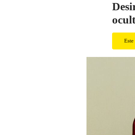
Desi
ocul
Este 