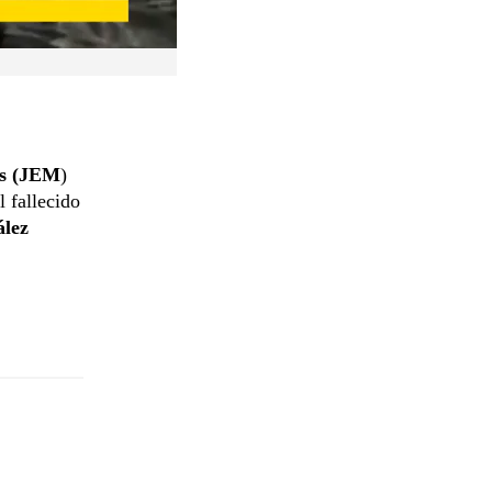
os (JEM
)
l fallecido
lez