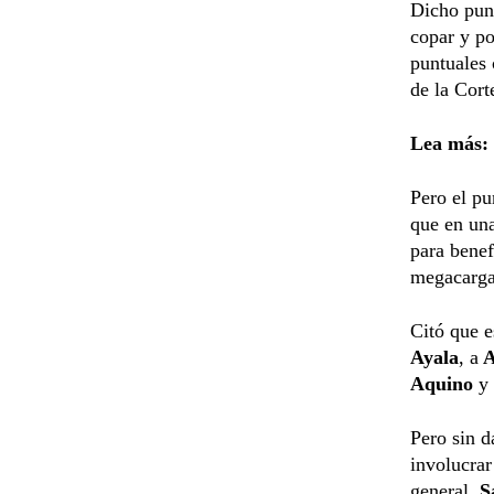
Dicho punt
copar y po
puntuales
de la Cort
Lea más:
Pero el pu
que en una
para benef
megacarga 
Citó que e
Ayala
, a
A
Aquino
y
Pero sin d
involucrar
general,
S