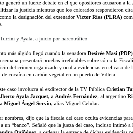
o generó un fuerte debate en el que opositores acusaron a la
litizar la justicia mientras que los colorados respondieron cit
 como la designación del exsenador
Víctor Ríos (PLRA)
como
e.
Turrini y Ayala, a juicio por narcotráfico
nto más álgido llegó cuando la senadora
Desirée Masi (PDP
 semana presentará pruebas irrefutables sobre cómo la Fiscal
icio del crimen organizado y oculta evidencias en el caso de l
de cocaína en carbón vegetal en un puerto de Villeta.
ste caso involucra al exdirector de la TV Pública
Cristian Tu
lberto Ayala Jacquet
, a
Andrés Fernández
, al argentino
Ri
 a
Miguel Ángel Servín
, alias Miguel Celular.
ar nombres, dijo que la fiscala del caso oculta evidencias par
 a un “banco”. Señaló que la jueza del caso, incluso intimó a l
andra Quiñónez,
a ordenar la entrega de dichas evidencias p