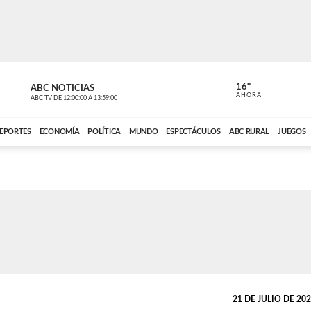
16º
ABC NOTICIAS
CARDINAL 
AHORA
ABC TV
DE
12:00:00
A
13:59:00
ABC CARDINAL 
EPORTES
ECONOMÍA
POLÍTICA
MUNDO
ESPECTÁCULOS
ABC RURAL
JUEGOS
21 DE JULIO DE 2022