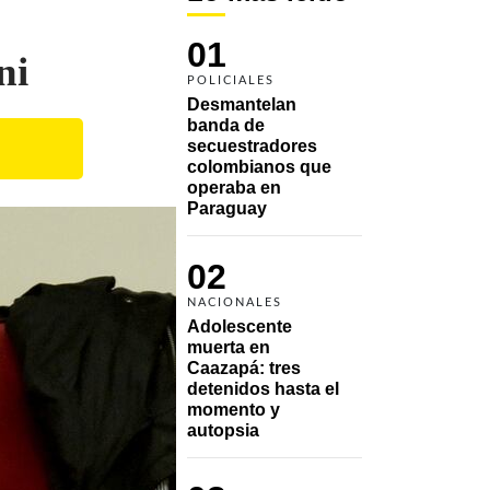
01
ni
POLICIALES
Desmantelan 
banda de 
secuestradores 
colombianos que 
operaba en 
Paraguay
02
NACIONALES
Adolescente 
muerta en 
Caazapá: tres 
detenidos hasta el 
momento y 
autopsia