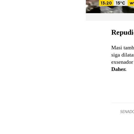
Repudi
Masi tamb
siga dilat
exsenador 
Daher.
SENAD