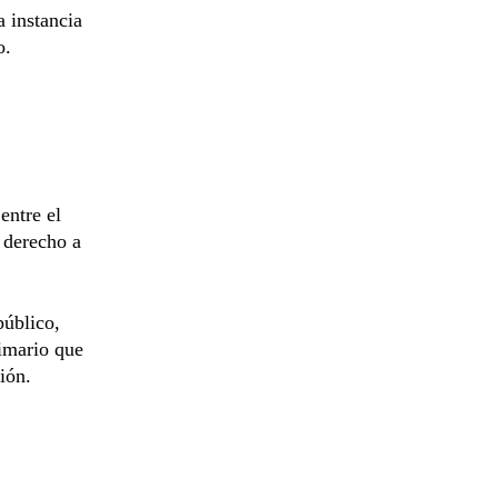
a instancia
o.
entre el
l derecho a
público,
rimario que
ión.