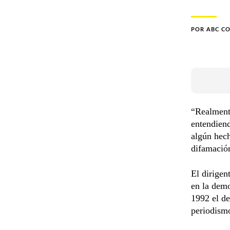
POR
ABC C
“Realmente
entendiend
algún hech
difamació
El dirigen
en la dem
1992 el de
periodismo