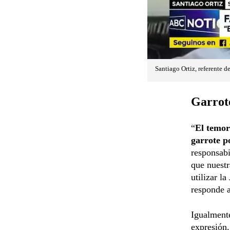
Santiago Ortiz, referente de
Garrote
“
El temor 
garrote po
responsabi
que nuestr
utilizar l
responde a
Igualmente
expresión.