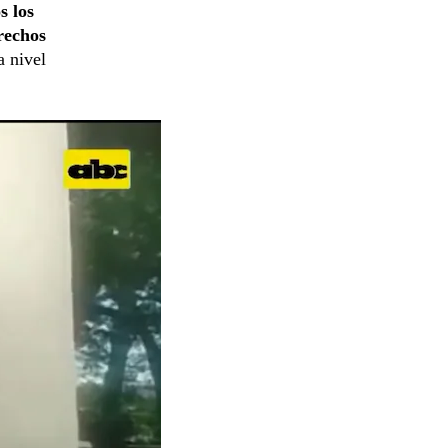
s los
rechos
a nivel