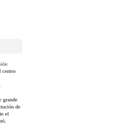
sión
l centro
.
e grande
tución de
te el
tó.