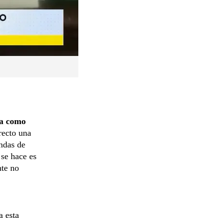
cia como
recto una
endas de
 se hace es
nte no
a esta