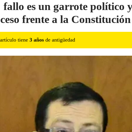
 fallo es un garrote político 
oceso frente a la Constitución
artículo tiene
3
año
s
de antigüedad