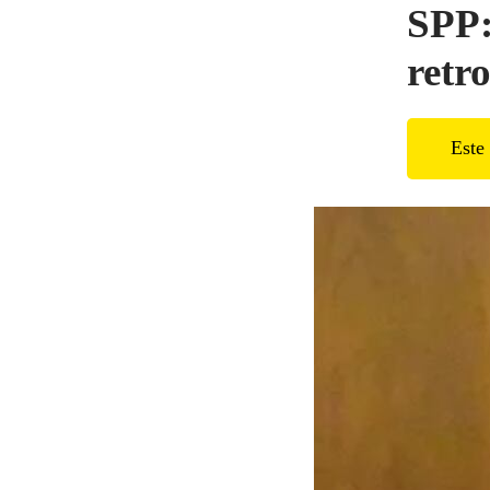
SPP:
retr
Este 