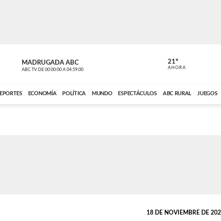
21º
MADRUGADA ABC
MADRUGAD
AHORA
ABC TV
DE
00:00:00
A
04:59:00
ABC CARDINAL 
EPORTES
ECONOMÍA
POLÍTICA
MUNDO
ESPECTÁCULOS
ABC RURAL
JUEGOS
18 DE NOVIEMBRE DE 2022