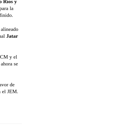
o Ríos y
para la
finido.
 alineado
nal
Jatar
l CM y el
 ahora se
avor de
a el JEM.