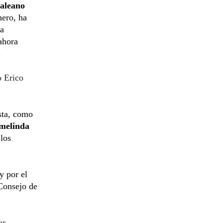
aleano
nero, ha
la
ahora
.
o Erico
sta, como
melinda
 los
y por el
Consejo de
ar