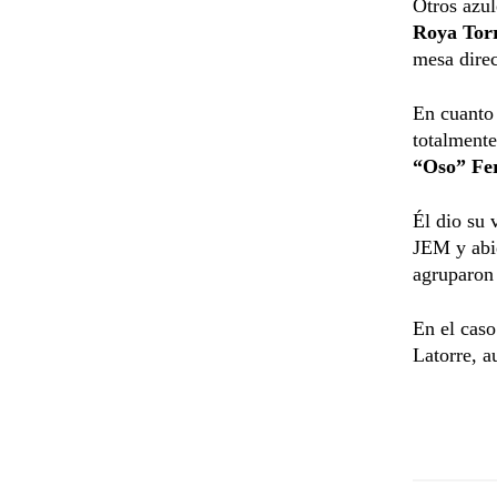
Otros azu
Roya Tor
mesa direc
En cuanto 
totalmente
“Oso” Fe
Él dio su 
JEM y abie
agruparon 
En el cas
Latorre, a