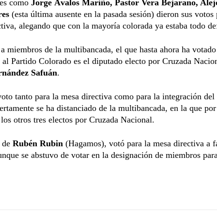
les como
Jorge Ávalos Mariño, Pastor Vera Bejarano, Alej
res
(esta última ausente en la pasada sesión) dieron sus votos 
tiva, alegando que con la mayoría colorada ya estaba todo de
a miembros de la multibancada, el que hasta ahora ha votado
 al Partido Colorado es el diputado electo por Cruzada Nacio
rnández Safuán
.
voto tanto para la mesa directiva como para la integración de
rtamente se ha distanciado de la multibancada, en la que por
los otros tres electos por Cruzada Nacional.
o de
Rubén Rubin
(Hagamos), votó para la mesa directiva a f
unque se abstuvo de votar en la designación de miembros par