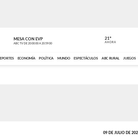
21º
MESA CON EVP
DE TODO 
AHORA
ABC TV
DE
20:00:00
A
20:59:00
ABC CARDINAL 
EPORTES
ECONOMÍA
POLÍTICA
MUNDO
ESPECTÁCULOS
ABC RURAL
JUEGOS
09 DE JULIO DE 2023