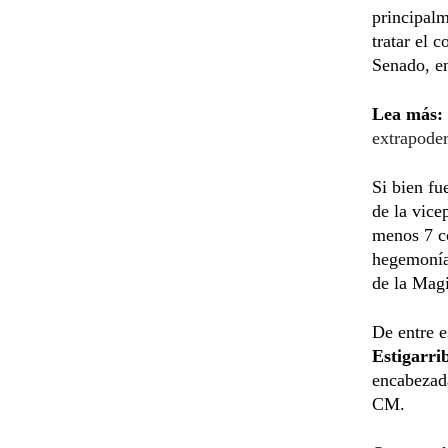
principalm
tratar el 
Senado, en
Lea más:
extrapode
Si bien fu
de la vice
menos 7 co
hegemonía
de la Magi
De entre e
Estigarri
encabezada
CM.