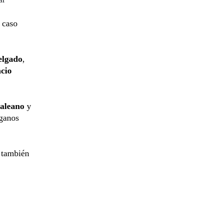
 caso
elgado
,
cio
aleano
y
rganos
también