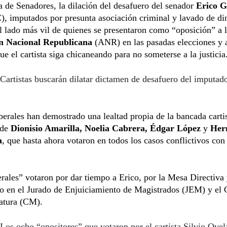
de Senadores, la dilación del desafuero del senador
Erico G
 imputados por presunta asociación criminal y lavado de di
l lado más vil de quienes se presentaron como “oposición” a 
ón Nacional Republicana
(ANR) en las pasadas elecciones y 
ue el cartista siga chicaneando para no someterse a la justicia
Cartistas buscarán dilatar dictamen de desafuero del imputad
erales han demostrado una lealtad propia de la bancada carti
 de
Dionisio Amarilla, Noelia Cabrera, Édgar López
y
Her
a
, que hasta ahora votaron en todos los casos conflictivos con
erales” votaron por dar tiempo a Erico, por la Mesa Directiva 
o en el Jurado de Enjuiciamiento de Magistrados (JEM) y el 
ratura (CM).
Los ocho “opositores” que votaron por el cartista Silvio Ovel