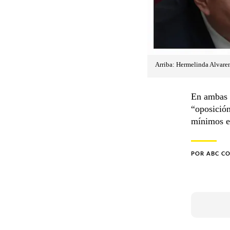
Arriba: Hermelinda Alvaren
En ambas c
“oposición
mínimos e
POR
ABC C