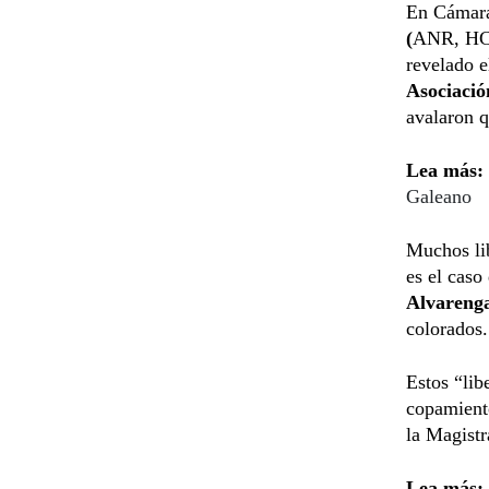
En Cámara 
(
ANR, HC),
revelado e
Asociaci
avalaron q
Lea más:
Galeano
Muchos lib
es el caso
Alvareng
colorados.
Estos “lib
copamient
la Magist
Lea más: