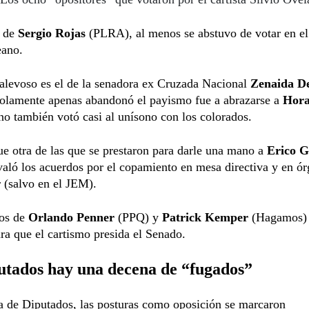
o de
Sergio Rojas
(PLRA), al menos se abstuvo de votar en el
eano.
alevoso es el de la senadora ex Cruzada Nacional
Zenaida D
solamente apenas abandonó el payismo fue a abrazarse a
Hora
ino también votó casi al unísono con los colorados.
e otra de las que se prestaron para darle una mano a
Erico G
aló los acuerdos por el copamiento en mesa directiva y en ó
 (salvo en el JEM).
os de
Orlando Penner
(PPQ) y
Patrick Kemper
(Hagamos) 
ra que el cartismo presida el Senado.
utados hay una decena de “fugados”
 de Diputados, las posturas como oposición se marcaron