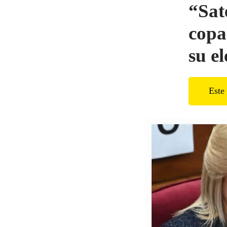
“Sat
copa
su e
Este 