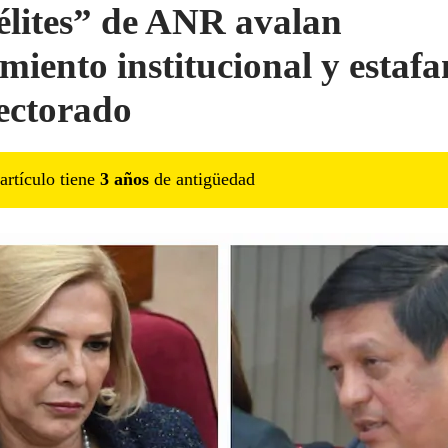
élites” de ANR avalan
miento institucional y estafa
lectorado
artículo tiene
3
año
s
de antigüedad