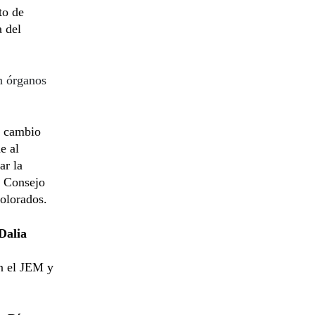
to de
a del
n órganos
a cambio
e al
ar la
l Consejo
colorados.
Dalia
n el JEM y