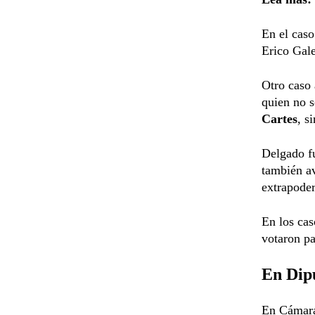
En el cas
Erico Gal
Otro caso 
quien no 
Cartes
, s
Delgado fu
también av
extrapoder
En los cas
votaron pa
En Dip
En Cámara