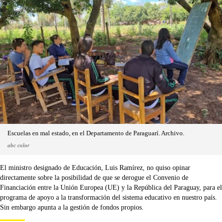
Escuelas en mal estado, en el Departamento de Paraguarí. Archivo.
abc color
El ministro designado de Educación, Luis Ramírez, no quiso opinar
directamente sobre la posibilidad de que se derogue el Convenio de
Financiación entre la Unión Europea (UE) y la República del Paraguay, para el
programa de apoyo a la transformación del sistema educativo en nuestro país.
Sin embargo apunta a la gestión de fondos propios.