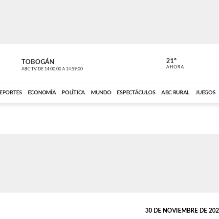
21º
TOBOGÁN
POLIDEPOR
AHORA
ABC TV
DE
14:00:00
A
14:59:00
ABC CARDINAL 
EPORTES
ECONOMÍA
POLÍTICA
MUNDO
ESPECTÁCULOS
ABC RURAL
JUEGOS
30 DE NOVIEMBRE DE 2023