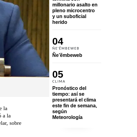
millonario asalto en 
pleno microcentro 
y un suboficial 
herido
04
ÑE'ẼMBEWEB
Ñe’ẽmbeweb
05
CLIMA
Pronóstico del 
tiempo: así se 
presentará el clima 
este fin de semana, 
e la
según 
 a la
Meteorología
lar, sobre