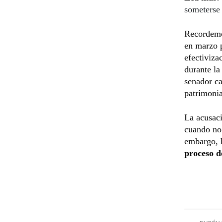
someterse 
Recordemo
en marzo 
efectiviza
durante la
senador ca
patrimonia
La acusaci
cuando no 
embargo, h
proceso d