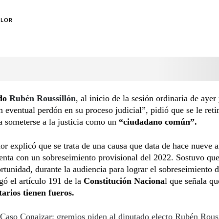
OLOR
ado
Rubén Roussillón
, al inicio de la sesión ordinaria de ayer 
n eventual perdón en su proceso judicial”, pidió que se le reti
a someterse a la justicia como un
“ciudadano común”.
dor explicó que se trata de una causa que data de hace nueve a
enta con un sobreseimiento provisional del 2022. Sostuvo que
rtunidad, durante la audiencia para lograr el sobreseimiento d
egó el artículo 191 de la
Constitución Naciona
l que señala qu
arios tienen fueros.
Caso Conajzar: gremios piden al diputado electo Rubén Rous