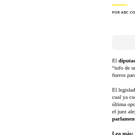
POR
ABC C
El
diput
“tufo de u
fueros par
El legisla
cual ya cu
última opo
el juez al
parlament
Lea más: