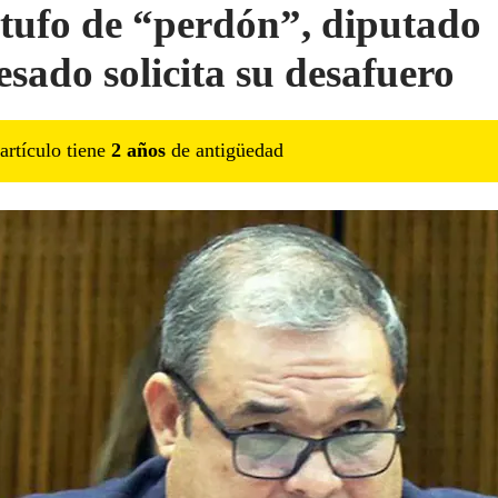
tufo de “perdón”, diputado
esado solicita su desafuero
artículo tiene
2
año
s
de antigüedad