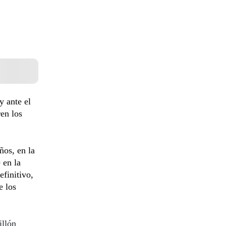
y ante el
ren los
ños, en la
 en la
efinitivo,
e los
illón