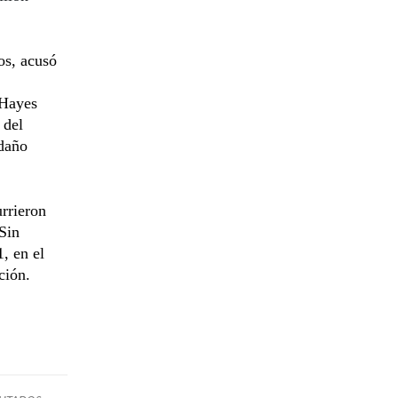
os, acusó
 Hayes
 del
 daño
urrieron
Sin
, en el
ción.