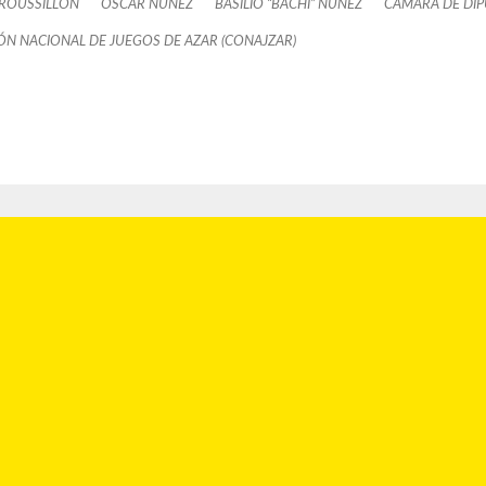
ROUSSILLON
OSCAR NÚÑEZ
BASILIO “BACHI” NÚÑEZ
CÁMARA DE DI
ÓN NACIONAL DE JUEGOS DE AZAR (CONAJZAR)