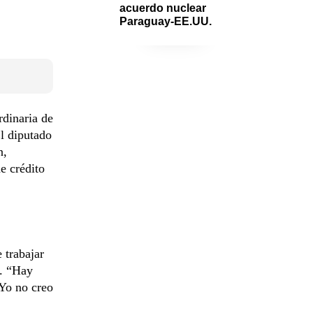
acuerdo nuclear 
Paraguay-EE.UU.
rdinaria de
l diputado
n,
e crédito
 trabajar
y. “Hay
 Yo no creo