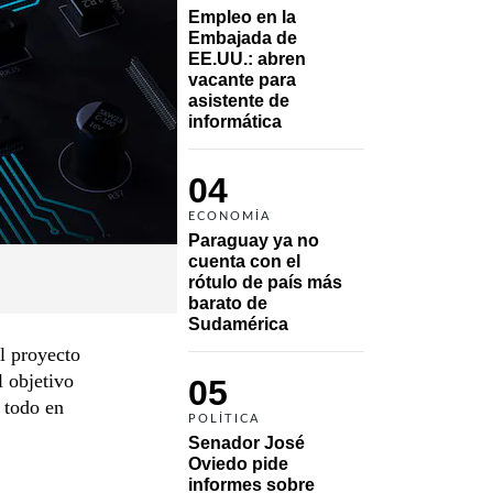
Empleo en la 
Embajada de 
EE.UU.: abren 
vacante para 
asistente de 
informática
04
ECONOMÍA
Paraguay ya no 
cuenta con el 
rótulo de país más 
barato de 
Sudamérica
l proyecto
l objetivo
05
 todo en
POLÍTICA
Senador José 
Oviedo pide 
informes sobre 