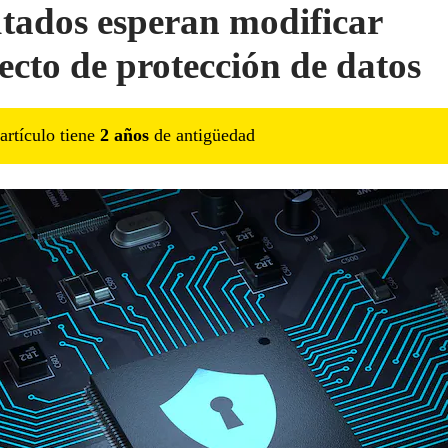
tados esperan modificar
ecto de protección de datos
artículo tiene
2
año
s
de antigüedad