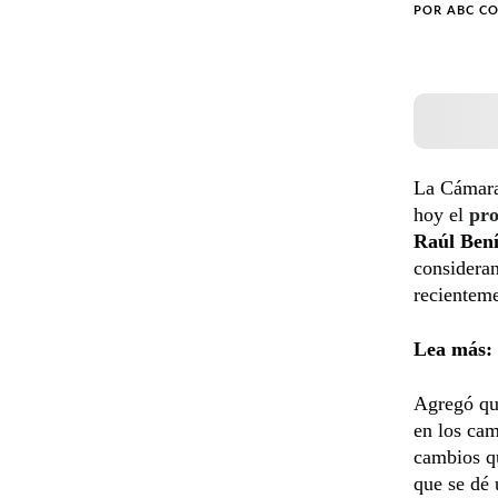
POR
ABC C
La Cámara 
hoy el
pro
Raúl Bení
consideran
recienteme
Lea más:
Agregó que
en los cam
cambios qu
que se dé 