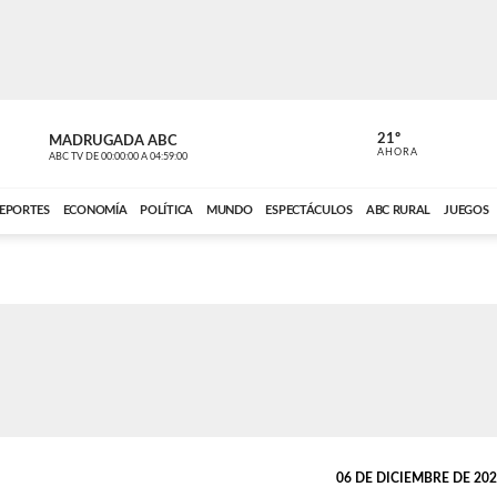
21º
MADRUGADA ABC
MADRUGAD
AHORA
ABC TV
DE
00:00:00
A
04:59:00
ABC CARDINAL 
EPORTES
ECONOMÍA
POLÍTICA
MUNDO
ESPECTÁCULOS
ABC RURAL
JUEGOS
06 DE DICIEMBRE DE 2023