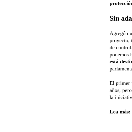
protecció
Sin ada
Agregó que
proyecto, 
de control
podemos h
está dest
parlamenta
El primer 
años, pero
la iniciati
Lea más: