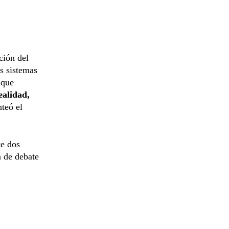
ción del
s sistemas
 que
ealidad,
nteó el
ce dos
a de debate