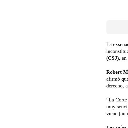
La exsen
inconstitu
(CSJ)
, en
Robert M
afirmó que
derecho, a
“La Corte 
muy sencil
viene (aut
Lea más: