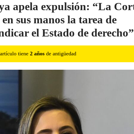
ya apela expulsión: “La Cor
e en sus manos la tarea de
indicar el Estado de derecho”
artículo tiene
2
año
s
de antigüedad