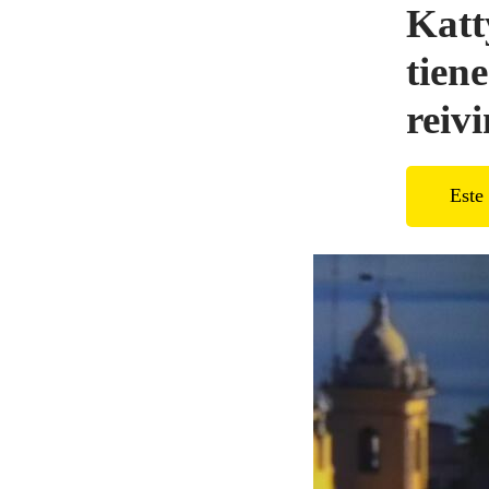
Katt
tien
reiv
Este 