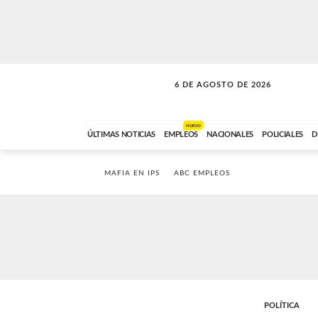
6 DE AGOSTO DE 2026
LA MOVIDA
ABC FM
09:00 A 11:59
NUEVO
ÚLTIMAS NOTICIAS
EMPLEOS
NACIONALES
POLICIALES
D
MAFIA EN IPS
ABC EMPLEOS
POLÍTICA