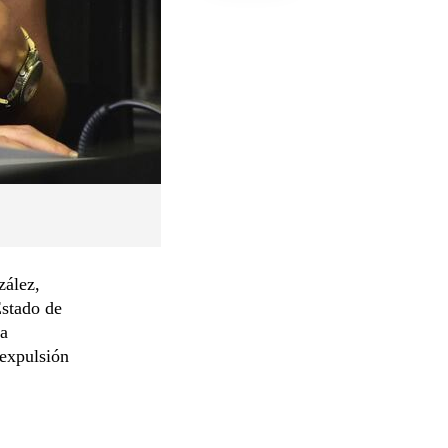
zález,
Estado de
ra
 expulsión