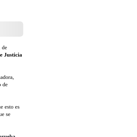
n de
 Justicia
ladora,
o de
e esto es
ue se
 prueba