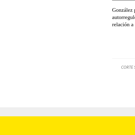
González p
autorregul
relación a
CORTE S