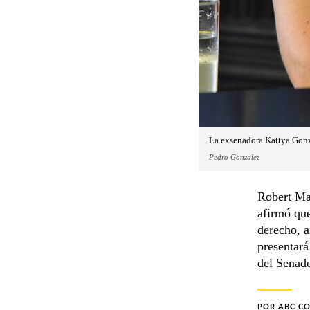
La exsenadora Kattya Gonz
Pedro Gonzalez
Robert Ma
afirmó que
derecho, a
presentará
del Senado
POR
ABC C