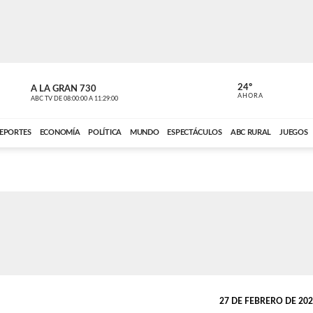
24º
A LA GRAN 730
A LA GRAN 
AHORA
ABC TV
DE
08:00:00
A
11:29:00
ABC CARDINAL 
EPORTES
ECONOMÍA
POLÍTICA
MUNDO
ESPECTÁCULOS
ABC RURAL
JUEGOS
27 DE FEBRERO DE 2024