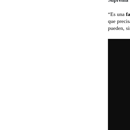
“Es una
f
que precis
pueden, s