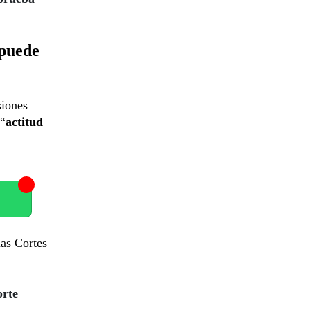
 puede
siones
 “
actitud
as Cortes
orte