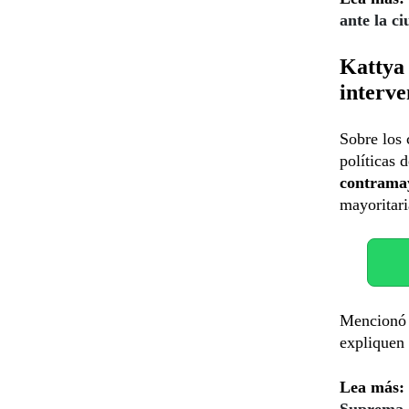
ante la c
Kattya 
interve
Sobre los 
políticas 
contramay
mayoritari
Mencionó q
expliquen 
Lea más:
Suprema