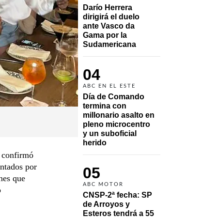
Darío Herrera 
dirigirá el duelo 
ante Vasco da 
Gama por la 
Sudamericana
04
ABC EN EL ESTE
Día de Comando 
termina con 
millonario asalto en 
pleno microcentro 
y un suboficial 
herido
, confirmó
entados por
05
ones que
ABC MOTOR
o
CNSP-2ª fecha: SP 
de Arroyos y 
Esteros tendrá a 55 