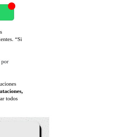
s
entes. “Si
 por
tuciones
utaciones,
ar todos