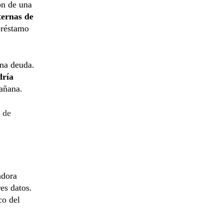
ón de una
ternas de
préstamo
una deuda.
dría
añana.
a de
adora
es datos.
co del