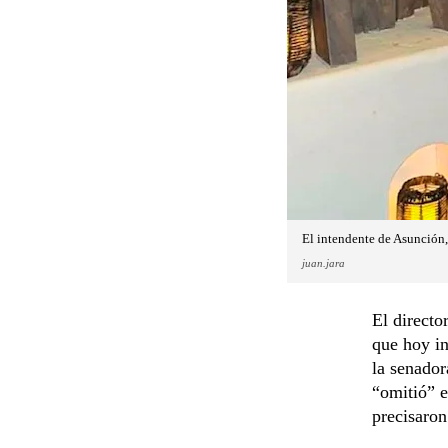
El intendente de Asunción,
juan.jara
El directo
que hoy in
la senador
“omitió” e
precisaron