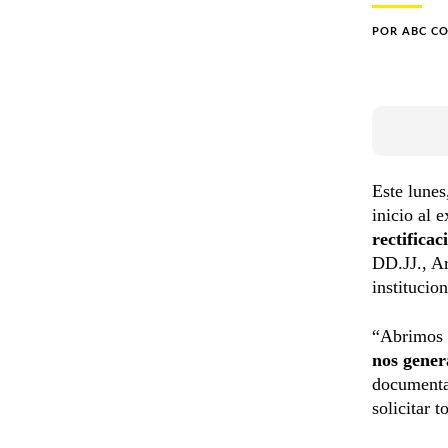
POR
ABC C
Este lunes
inicio al 
rectifica
DD.JJ., Ar
institucion
“Abrimos 
nos gener
documenta
solicitar 