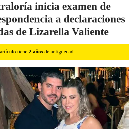
raloría inicia examen de
espondencia a declaraciones
das de Lizarella Valiente
artículo tiene
2
año
s
de antigüedad