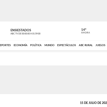
14º
ENSIESTADOS
VOCES DEL
AHORA
ABC TV
DE
00:00:00
A
01:59:00
ABC CARDINAL 
EPORTES
ECONOMÍA
POLÍTICA
MUNDO
ESPECTÁCULOS
ABC RURAL
JUEGOS
15 DE JULIO DE 2024