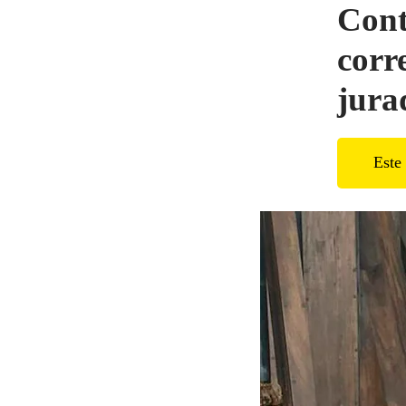
Cont
corr
jura
Este 