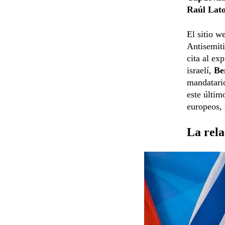
Raúl Lat
El sitio w
Antisemiti
cita al ex
israelí,
Be
mandatari
este últim
europeos, 
La rela