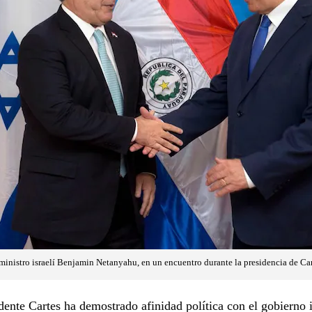
 ministro israelí Benjamin Netanyahu, en un encuentro durante la presidencia de Ca
dente Cartes ha demostrado afinidad política con el gobierno i