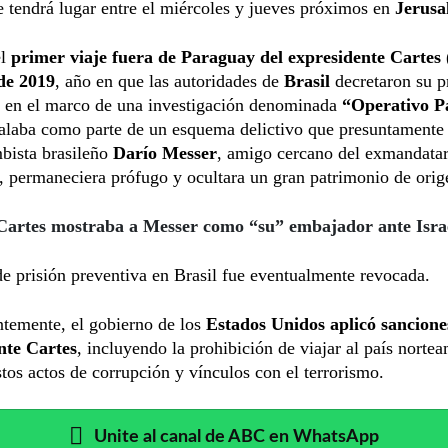
ue tendrá lugar entre el miércoles y jueves próximos en
Jerusa
el
primer viaje fuera de Paraguay del expresidente Cartes 
de 2019
, año en que las autoridades de
Brasil
decretaron su p
a en el marco de una investigación denominada
“Operativo P
ñalaba como parte de un esquema delictivo que presuntamente
bista brasileño
Darío Messer
, amigo cercano del exmandatar
 permaneciera prófugo y ocultara un gran patrimonio de origen
Cartes mostraba a Messer como “su” embajador ante Isra
e prisión preventiva en Brasil fue eventualmente revocada.
ntemente, el gobierno de los
Estados Unidos aplicó sancione
nte Cartes
, incluyendo la prohibición de viajar al país norte
tos actos de corrupción y vínculos con el terrorismo.
Unite al canal de ABC en WhatsApp