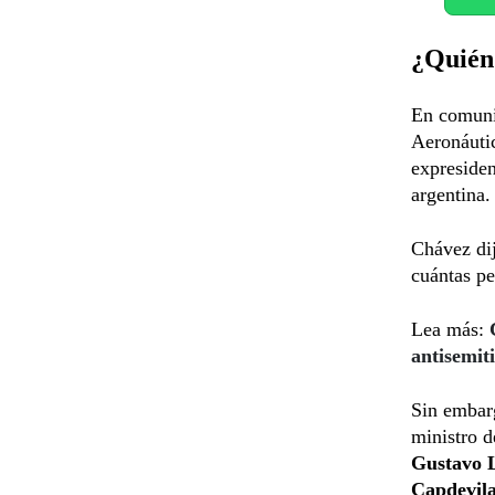
¿Quién 
En comun
Aeronáuti
expresiden
argentina.
Chávez dij
cuántas pe
Lea más:
antisemit
Sin embarg
ministro 
Gustavo L
Capdevil