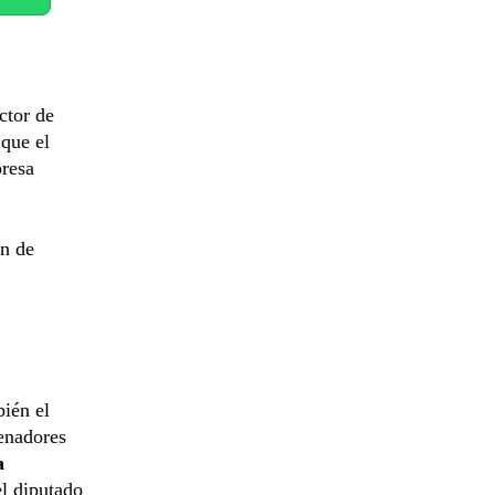
ector de
 que el
presa
ón de
bién el
senadores
a
el diputado