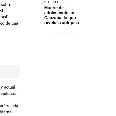
POLICIALES
 sobre el
Muerte de 
El
adolescente en 
rasil
Caazapá: lo que 
rco de una
reveló la autopsia
y actual
rivado con
onferencia
obierno