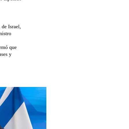
de Israel,
nistro
irmó que
nses y