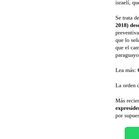
israelí, q
Se trata d
2018) des
preventiv
que lo se
que el cam
paraguayo,
Lea más:
La orden d
Más recie
expreside
por supues