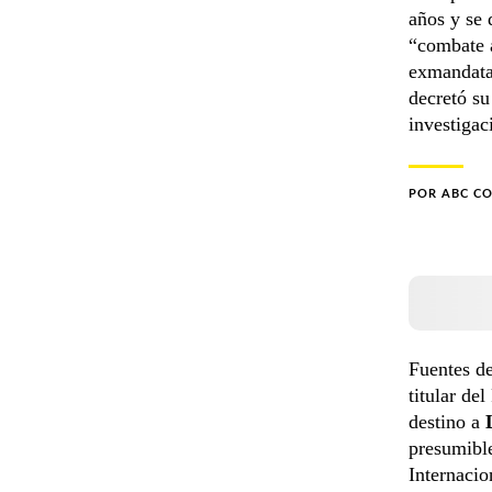
años y se 
“combate a
exmandatar
decretó su
investigac
POR
ABC C
Fuentes d
titular de
destino a
presumibl
Internacio