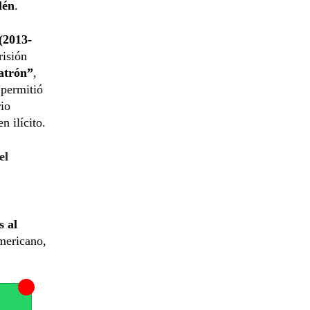
lén
.
(2013-
risión
atrón”
,
 permitió
io
 ilícito.
el
s al
americano,