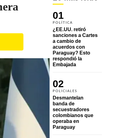
mera
01
POLÍTICA
¿EE.UU. retiró 
sanciones a Cartes 
a cambio de 
acuerdos con 
Paraguay? Esto 
respondió la 
Embajada
02
POLICIALES
Desmantelan 
banda de 
secuestradores 
colombianos que 
operaba en 
Paraguay