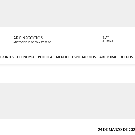
17º
ABC NEGOCIOS
ANCHO PER
AHORA
ABC TV
DE
17:00:00
A
17:59:00
ABC CARDINAL 
EPORTES
ECONOMÍA
POLÍTICA
MUNDO
ESPECTÁCULOS
ABC RURAL
JUEGOS
24 DE MARZO DE 2025