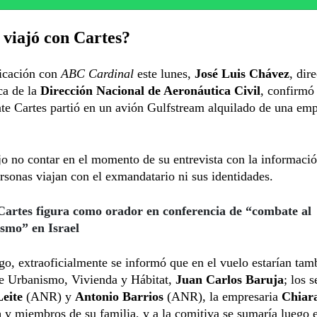
viajó con Cartes?
icación con
ABC Cardinal
este lunes,
José Luis Chávez
, dir
ca de la
Dirección Nacional de Aeronáutica Civil
, confirmó
te Cartes partió en un avión Gulfstream alquilado de una em
o no contar en el momento de su entrevista con la informaci
rsonas viajan con el exmandatario ni sus identidades.
Cartes figura como orador en conferencia de “combate al
ismo” en Israel
o, extraoficialmente se informó que en el vuelo estarían tam
de Urbanismo, Vivienda y Hábitat,
Juan Carlos Baruja
; los 
eite
(ANR) y
Antonio Barrios
(ANR), la empresaria
Chiar
a
y miembros de su familia, y a la comitiva se sumaría luego 