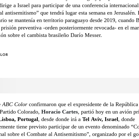
dirige a Israel para participar de una conferencia internacional
l antisemitismo” que tendrá lugar esta semana en Jerusalén. 
io se mantenía en territorio paraguayo desde 2019, cuando B
 prisión preventiva -orden posteriormente revocada- en el ma
ión sobre el cambista brasileño Darío Messer.
OLOR
e
ABC Color
confirmaron que el expresidente de la República 
l Partido Colorado,
Horacio Cartes
, partió hoy en un avión p
Lisboa, Portugal
, desde donde irá a
Tel
Aviv, Israel
, donde
emente tiene previsto participar de un evento denominado “C
nal sobre el Combate al Antisemitismo”, organizado por el g