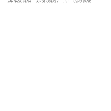
SANTIAGO PEÑA
JORGE QUEREY
ITTI
UENO BANK