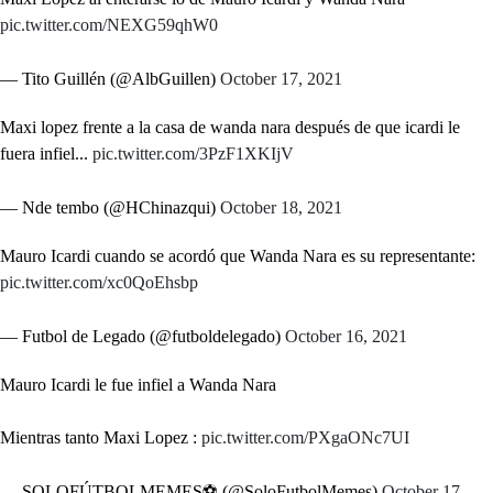
pic.twitter.com/NEXG59qhW0
— Tito Guillén (@AlbGuillen)
October 17, 2021
Maxi lopez frente a la casa de wanda nara después de que icardi le
fuera infiel...
pic.twitter.com/3PzF1XKIjV
— Nde tembo (@HChinazqui)
October 18, 2021
Mauro Icardi cuando se acordó que Wanda Nara es su representante:
pic.twitter.com/xc0QoEhsbp
— Futbol de Legado (@futboldelegado)
October 16, 2021
Mauro Icardi le fue infiel a Wanda Nara
Mientras tanto Maxi Lopez :
pic.twitter.com/PXgaONc7UI
— SOLOFÚTBOLMEMES⚽ (@SoloFutbolMemes)
October 17,