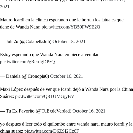
2021
Mauro Icardi en la clínica esperando que le borren los tatuajes que
tiene de Wanda Nara:
pic.twitter.com/YB50FW9E2Q
— Juli 🦦 (@ColabellaJuli)
October 18, 2021
Estoy esperando que Wanda Nara empiece a ventilar
pic.twitter.com/gReuJgDPzQ
— Daniela (@Cronopia0)
October 16, 2021
Maxi López después de ver que Icardi dejó a Wanda Nara por la China
Suárez:
pic.twitter.com/Q8TUMGjyBV
— Tu Ex Favorito (@TuExdeVerdad)
October 16, 2021
yo despues d leer todo el quilombo entre wanda nara, mauro icardi y la
china suarez
pic.twitter.com/D6ZSI2Cz6F