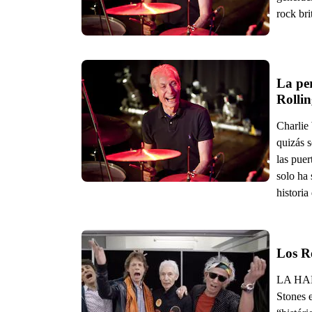
rock bri
La per
Rollin
Charlie 
quizás 
las puer
solo ha 
historia
Los R
LA HABA
Stones 