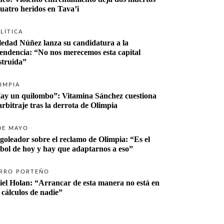
cuatro heridos en Tava’i
LÍTICA
ledad Núñez lanza su candidatura a la 
tendencia: “No nos merecemos esta capital 
struida”
IMPIA
ay un quilombo”: Vitamina Sánchez cuestiona 
 arbitraje tras la derrota de Olimpia
DE MAYO
 goleador sobre el reclamo de Olimpia: “Es el 
tbol de hoy y hay que adaptarnos a eso”
RRO PORTEÑO
iel Holan: “Arrancar de esta manera no está en 
s cálculos de nadie”