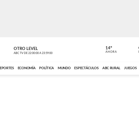
14º
OTRO LEVEL
MÚSICA PA
AHORA
ABC TV
DE
22:00:00
A
23:59:00
ABC CARDINAL 
EPORTES
ECONOMÍA
POLÍTICA
MUNDO
ESPECTÁCULOS
ABC RURAL
JUEGOS