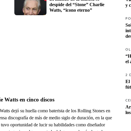
despide del “Stone” Charlie 
y 
Watts, “icono eterno”
PO
So
in
de
OL
“H
el
2 
El
fú
e Watts en cinco discos
CE
Ar
Watts dejó su huella como baterista de los Rolling Stones en
lo
ensa discografía de más de medio siglo de duración, en la que
 tuvo oportunidad de lucir su habilidades como diseñador