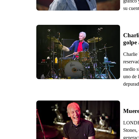
gráfico
su cuent
Charli
golpe 
Charlie 
reserva
medio si
uno de l
depurad
Muere 
LONDRES
Stones, 
generac