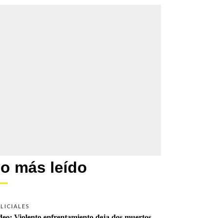
o más leído
LICIALES
deo: Violento enfrentamiento deja dos muertos 