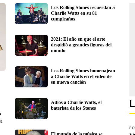
Los Rolling Stones recuerdan a 
Charlie Watts en su 81 
cumpleaños
2021: El año en que el arte 
despidió a grandes figuras del 
mundo
Los Rolling Stones homenajean 
a Charlie Watts en el vídeo de 
su nueva canción
L
Adiós a Charlie Watts, el 
baterista de los Stones
o
ra
PO
El mundo de la música se 
Vi