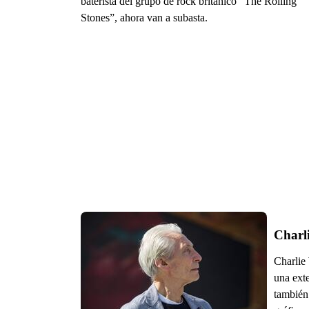
baterista del grupo de rock británico “The Rolling
Stones”, ahora van a subasta.
Charli
Charlie 
una ext
también