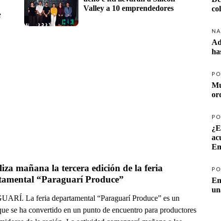
Valley a 10 emprendedores
co
e
NA
Ad
ha
PO
Mu
or
PO
¿E
ac
Em
liza mañana la tercera edición de la feria 
PO
tamental “Paraguarí Produce”
En
un
RÍ. La feria departamental “Paraguarí Produce” es un
que se ha convertido en un punto de encuentro para productores