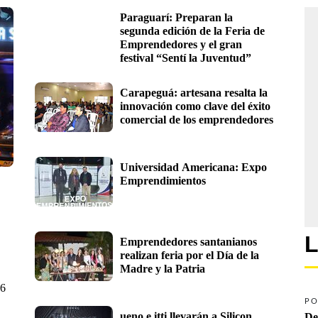
Paraguarí: Preparan la 
segunda edición de la Feria de 
Emprendedores y el gran 
festival “Sentí la Juventud”
Carapeguá: artesana resalta la 
innovación como clave del éxito 
comercial de los emprendedores  
Universidad Americana: Expo 
Emprendimientos
L
Emprendedores santanianos 
realizan feria por el Día de la 
Madre y la Patria
16
PO
ueno e itti llevarán a Silicon 
De