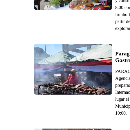
y consu
8:00 con
frutiho
partir d
explorar
Paragu
Gastr
PARAGUA
Agencia
prepara
Interna
lugar e
Municipa
10:00.