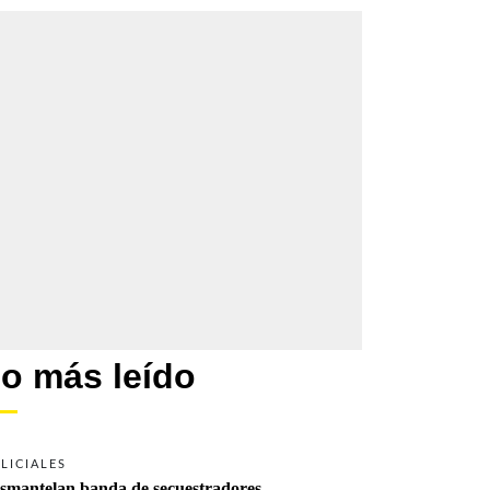
o más leído
LICIALES
smantelan banda de secuestradores 