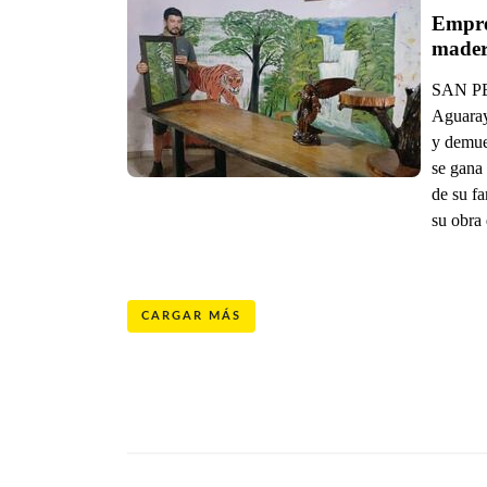
Empren
mader
SAN PED
Aguaray,
y demues
se gana 
de su fa
su obra
CARGAR MÁS