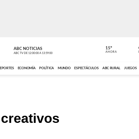
15º
ABC NOTICIAS
CARDINAL 
AHORA
ABC TV
DE
12:00:00
A
13:59:00
ABC CARDINAL 
EPORTES
ECONOMÍA
POLÍTICA
MUNDO
ESPECTÁCULOS
ABC RURAL
JUEGOS
creativos