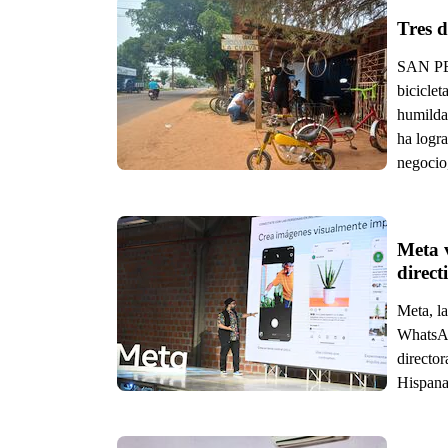
Tres 
SAN PED
bicicle
humilda
ha logra
negocio,
Meta 
Meta, l
WhatsAp
director
Hispana