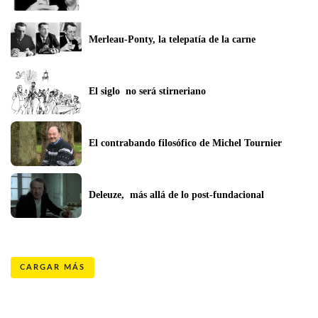
Merleau-Ponty, la telepatía de la carne
El siglo  no será stirneriano
El contrabando filosófico de Michel Tournier
Deleuze,  más allá de lo post-fundacional
CARGAR MÁS