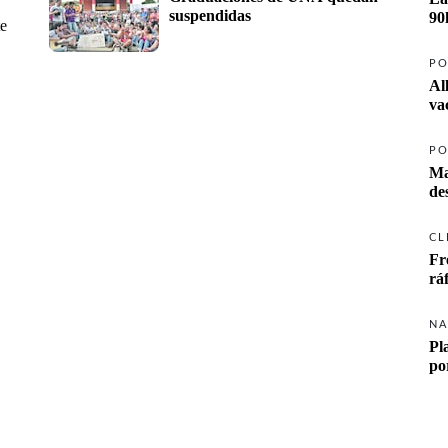
suspendidas
90
te
PO
Al
va
PO
Ma
CL
Fr
rá
NA
Pl
po