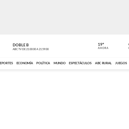
19º
DOBLE B
DE TODO 
AHORA
ABC TV
DE
21:00:00
A
21:59:00
ABC CARDINAL 
EPORTES
ECONOMÍA
POLÍTICA
MUNDO
ESPECTÁCULOS
ABC RURAL
JUEGOS