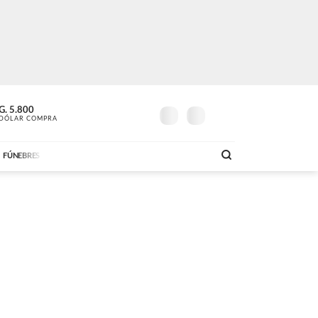
G.
12º
5.800
G.
6.200
UN POCO
SOLO MÚSICA
D
DÓLAR COMPRA
MAÑANA
DÓLAR VENTA
AM
DE
21:00 A 23:59
ABC FM
18:00 A 23:59
AB
FÚNEBRES