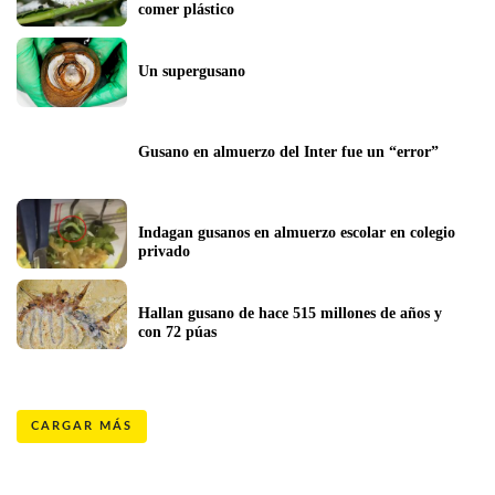
comer plástico
Un supergusano
Gusano en almuerzo del Inter fue un “error”
Indagan gusanos en almuerzo escolar en colegio 
privado
Hallan gusano de hace 515 millones de años y 
con 72 púas
CARGAR MÁS