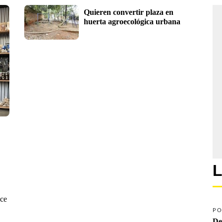
Quieren convertir plaza en 
huerta agroecológica urbana
L
ace
PO
De