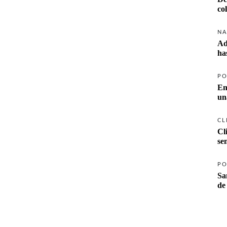
co
NA
Ad
ha
PO
En
un
CL
Cl
se
PO
Sa
de