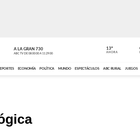
13º
A LA GRAN 730
A LA GRAN 
AHORA
ABC TV
DE
08:00:00
A
11:29:00
ABC CARDINAL 
EPORTES
ECONOMÍA
POLÍTICA
MUNDO
ESPECTÁCULOS
ABC RURAL
JUEGOS
ógica