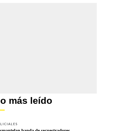
o más leído
LICIALES
smantelan banda de secuestradores 