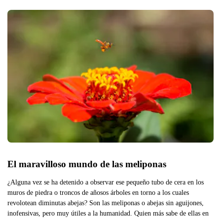
El maravilloso mundo de las meliponas 
¿Alguna vez se ha detenido a observar ese pequeño tubo de cera en los
muros de piedra o troncos de añosos árboles en torno a los cuales
revolotean diminutas abejas? Son las meliponas o abejas sin aguijones,
inofensivas, pero muy útiles a la humanidad. Quien más sabe de ellas en