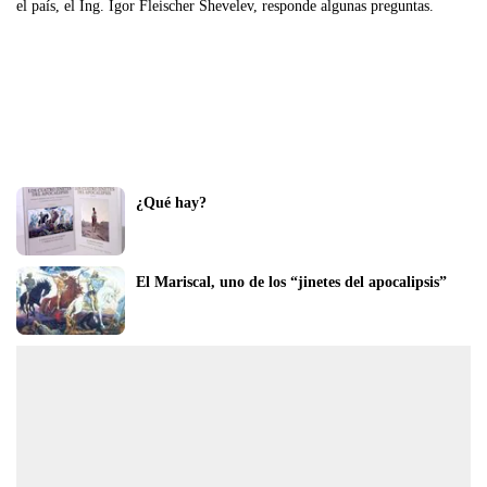
el país, el Ing. Igor Fleischer Shevelev, responde algunas preguntas.
¿Qué hay?
El Mariscal, uno de los “jinetes del apocalipsis”