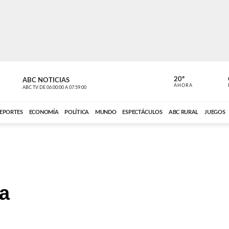
20º
ABC NOTICIAS
LA PRIMER
AHORA
ABC TV
DE
06:00:00
A
07:59:00
ABC CARDINAL 
EPORTES
ECONOMÍA
POLÍTICA
MUNDO
ESPECTÁCULOS
ABC RURAL
JUEGOS
ra