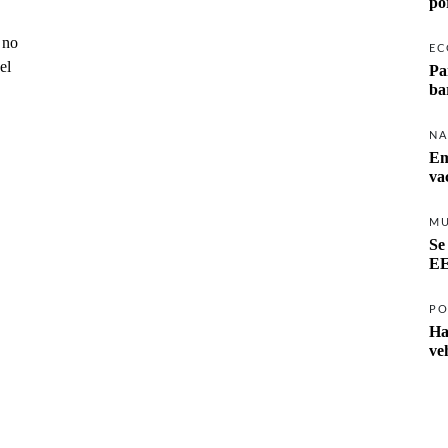
po
 no
EC
el
Pa
ba
NA
Em
va
M
Se
EE
PO
Ha
ve