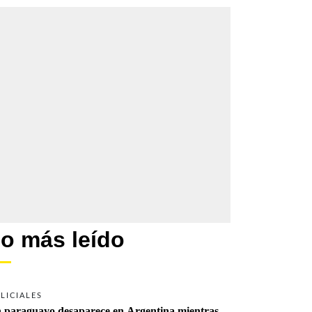
o más leído
LICIALES
 paraguayo desaparece en Argentina mientras 