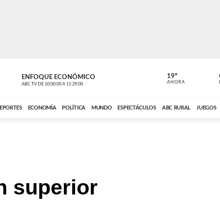
19º
ENFOQUE ECONÓMICO
ENFOQUE 
AHORA
ABC TV
DE
10:00:00
A
11:29:00
ABC CARDINAL 
EPORTES
ECONOMÍA
POLÍTICA
MUNDO
ESPECTÁCULOS
ABC RURAL
JUEGOS
n superior