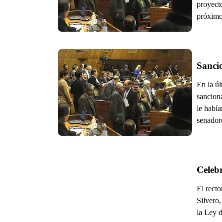
proyecto
próximo
Sanci
En la úl
sancion
le había
senador
Celeb
El recto
Silvero,
la Ley 