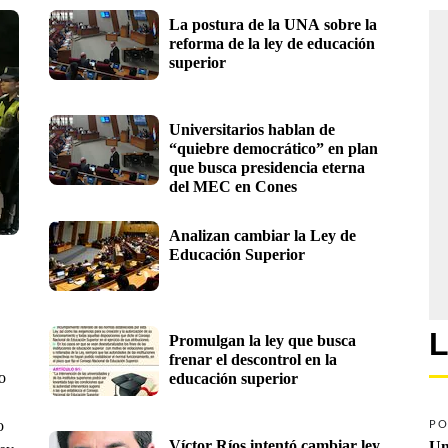
La postura de la UNA sobre la 
reforma de la ley de educación 
superior
Universitarios hablan de 
“quiebre democrático” en plan 
que busca presidencia eterna 
del MEC en Cones
Analizan cambiar la Ley de 
Educación Superior
L
Promulgan la ley que busca 
frenar el descontrol en la 
o
educación superior
o
PO
Víctor Ríos intentó cambiar ley 
Un