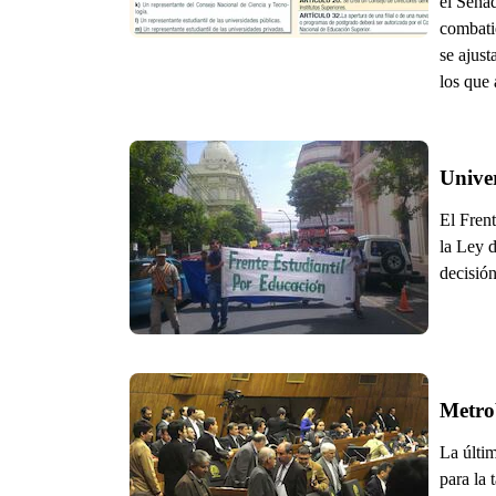
el Sena
combati
se ajust
los que 
Unive
El Fren
la Ley 
decisió
Metro
La últi
para la 