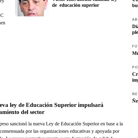
Ley
de  educación superior
EC
AB
nen
Dí
pl
FÚ
Mu
PO
Cr
ÑE
Ñe
eva ley de Educación Superior impulsará 
miento del sector
reso sancionó la nueva Ley de Educación Superior en base a la
 consensuada por las organizaciones educativas y apoyada por