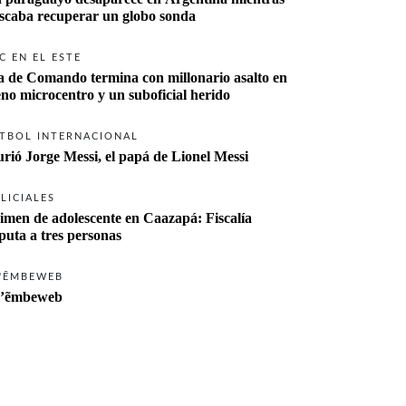
buscaba recuperar un globo sonda 
C EN EL ESTE
a de Comando termina con millonario asalto en 
eno microcentro y un suboficial herido
TBOL INTERNACIONAL
rió Jorge Messi, el papá de Lionel Messi
LICIALES
imen de adolescente en Caazapá: Fiscalía 
imputa a tres personas 
'ẼMBEWEB
’ẽmbeweb