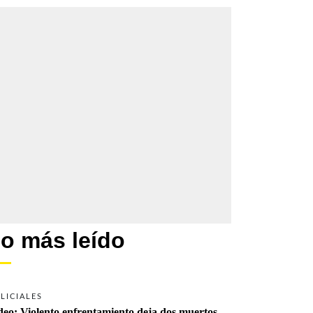
o más leído
LICIALES
deo: Violento enfrentamiento deja dos muertos 