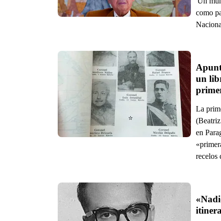
'Un mund
como pa
Naciona
Apunte
un lib
prime
La prim
(Beatriz
en Para
«primera
recelos
«Nadie
itiner