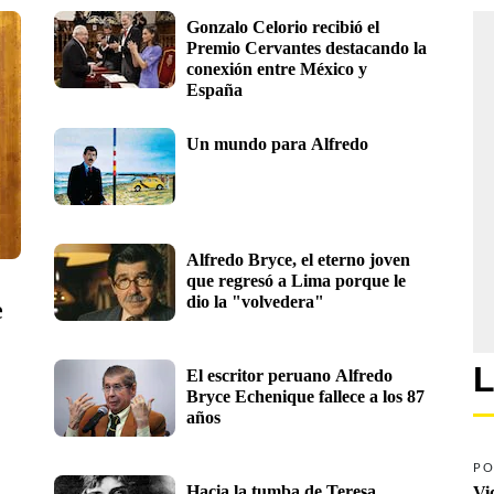
Gonzalo Celorio recibió el 
Premio Cervantes destacando la 
conexión entre México y 
España
Un mundo para Alfredo
Alfredo Bryce, el eterno joven 
que regresó a Lima porque le 
dio la "volvedera"
 
L
El escritor peruano Alfredo 
Bryce Echenique fallece a los 87 
años
PO
Hacia la tumba de Teresa 
Vi