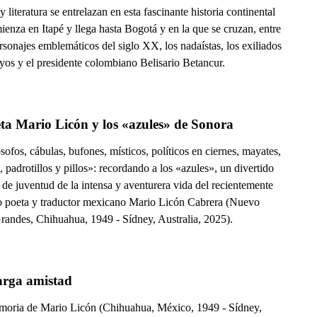
 y literatura se entrelazan en esta fascinante historia continental
enza en Itapé y llega hasta Bogotá y en la que se cruzan, entre
rsonajes emblemáticos del siglo XX, los nadaístas, los exiliados
yos y el presidente colombiano Belisario Betancur.
El poeta Mario Licón y los «azules» de Sonora 
sofos, cábulas, bufones, místicos, políticos en ciernes, mayates,
s, padrotillos y pillos»: recordando a los «azules», un divertido
 de juventud de la intensa y aventurera vida del recientemente
do poeta y traductor mexicano Mario Licón Cabrera (Nuevo
randes, Chihuahua, 1949 - Sídney, Australia, 2025).
arga amistad
moria de Mario Licón (Chihuahua, México, 1949 - Sídney,