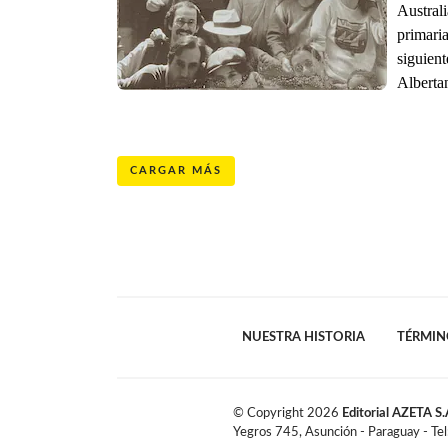
Australi
primaria
siguient
Albertan
CARGAR MÁS
NUESTRA HISTORIA
TÉRMIN
© Copyright
2026
Editorial AZETA S.
Yegros 745, Asunción - Paraguay - Te