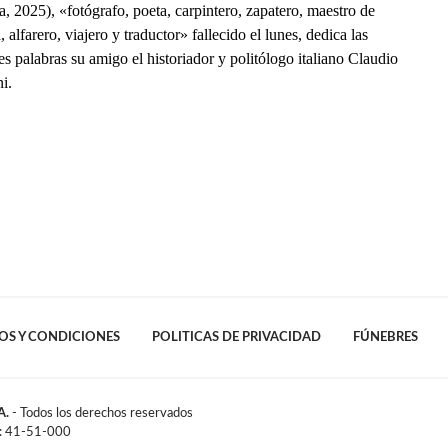
a, 2025), «fotógrafo, poeta, carpintero, zapatero, maestro de
, alfarero, viajero y traductor» fallecido el lunes, dedica las
es palabras su amigo el historiador y politólogo italiano Claudio
i.
OS Y CONDICIONES
POLITICAS DE PRIVACIDAD
FÚNEBRES
A.
- Todos los derechos reservados
l: 41-51-000