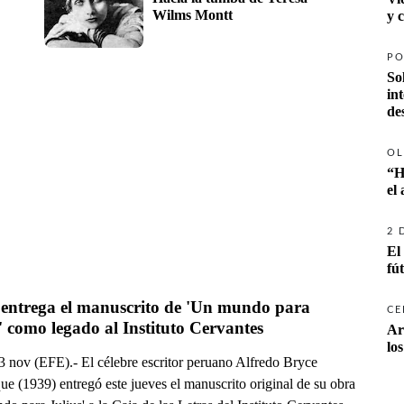
Wilms Montt
y 
PO
So
in
de
OL
“H
el
2 
El
fú
 entrega el manuscrito de 'Un mundo para 
CE
' como legado al Instituto Cervantes
Ar
lo
3 nov (EFE).- El célebre escritor peruano Alfredo Bryce
e (1939) entregó este jueves el manuscrito original de su obra