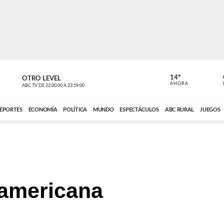
14º
OTRO LEVEL
MÚSICA PA
AHORA
ABC TV
DE
22:00:00
A
23:59:00
ABC CARDINAL 
EPORTES
ECONOMÍA
POLÍTICA
MUNDO
ESPECTÁCULOS
ABC RURAL
JUEGOS
oamericana