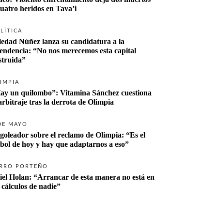
cuatro heridos en Tava’i
LÍTICA
ledad Núñez lanza su candidatura a la 
tendencia: “No nos merecemos esta capital 
struida”
IMPIA
ay un quilombo”: Vitamina Sánchez cuestiona 
 arbitraje tras la derrota de Olimpia
DE MAYO
 goleador sobre el reclamo de Olimpia: “Es el 
tbol de hoy y hay que adaptarnos a eso”
RRO PORTEÑO
iel Holan: “Arrancar de esta manera no está en 
s cálculos de nadie”