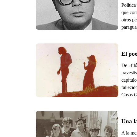
Política
que comi
otros pe
paragua
De «filó
travesti
capítulo
falleci
Casas G
Una l
A la me