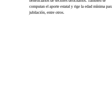
beneficiarios de sectores deficitarios. También se
computan el aporte estatal y rige la edad mínima para
jubilación, entre otros.