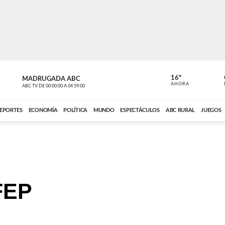
16º
MADRUGADA ABC
MADRUGAD
AHORA
ABC TV
DE
00:00:00
A
04:59:00
ABC CARDINAL 
EPORTES
ECONOMÍA
POLÍTICA
MUNDO
ESPECTÁCULOS
ABC RURAL
JUEGOS
FEP