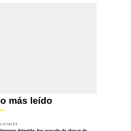
o más leído
LICIALES
fermero detenido: fue acusado de abusar de 