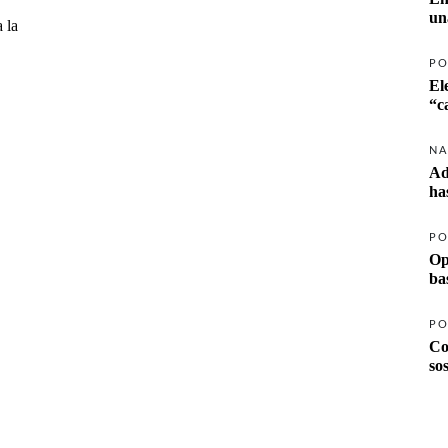
un
 la
PO
El
NA
Ad
ha
PO
Op
ba
PO
Co
so