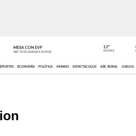
12º
MESA CON EVP
EL OBSERV
AHORA
ABC TV
DE
20:00:00
A
20:59:00
ABC CARDINAL 
EPORTES
ECONOMÍA
POLÍTICA
MUNDO
ESPECTÁCULOS
ABC RURAL
JUEGOS
ion