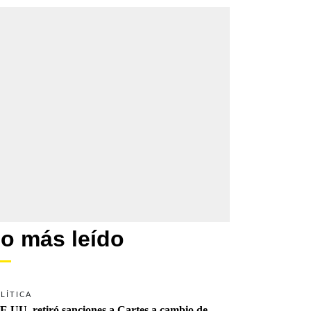
o más leído
LÍTICA
E.UU. retiró sanciones a Cartes a cambio de 