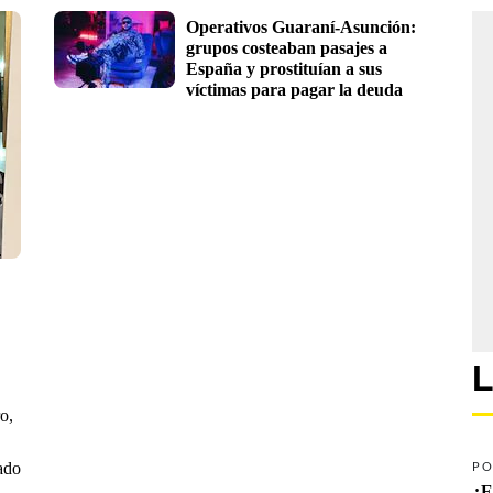
Operativos Guaraní-Asunción: 
grupos costeaban pasajes a 
España y prostituían a sus 
víctimas para pagar la deuda
L
o,
rado
PO
¿E