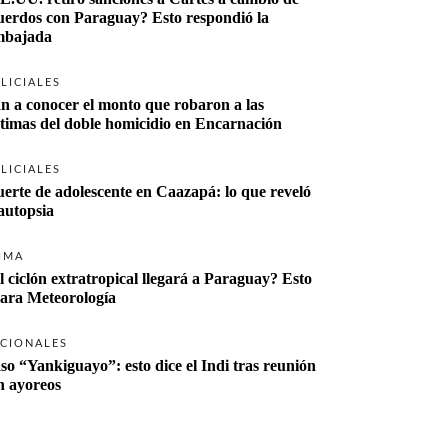
uerdos con Paraguay? Esto respondió la 
bajada
LICIALES
n a conocer el monto que robaron a las 
ctimas del doble homicidio en Encarnación
LICIALES
erte de adolescente en Caazapá: lo que reveló 
 autopsia
IMA
l ciclón extratropical llegará a Paraguay? Esto 
lara Meteorología
CIONALES
so “Yankiguayo”: esto dice el Indi tras reunión 
n ayoreos