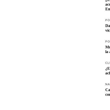
ac
Em
PO
Da
ví
PO
Mu
la
CL
¿E
ac
NA
Ca
co