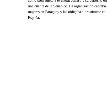
como bien sujeto a eventual comiso y su depósito en
una cuenta de la Senabico. La organización captaba
mujeres en Paraguay y las obligaba a prostituirse en
España.