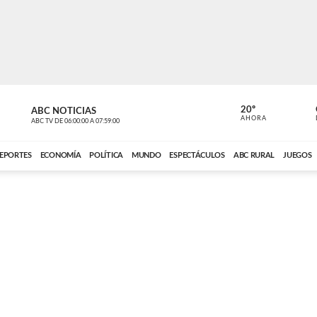
20º
ABC NOTICIAS
LA PRIMER
AHORA
ABC TV
DE
06:00:00
A
07:59:00
ABC CARDINAL 
EPORTES
ECONOMÍA
POLÍTICA
MUNDO
ESPECTÁCULOS
ABC RURAL
JUEGOS