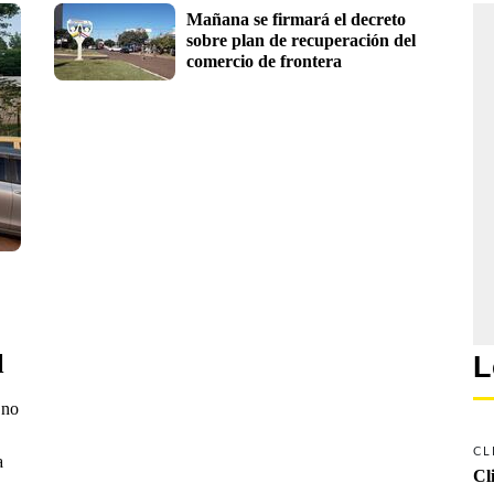
Mañana se firmará el decreto 
sobre plan de recuperación del 
comercio de frontera
l
L
 no
CL
a
Cl