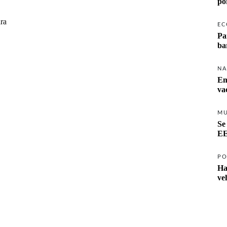
po
ara
EC
Pa
ba
NA
Em
va
M
Se
EE
PO
Ha
ve