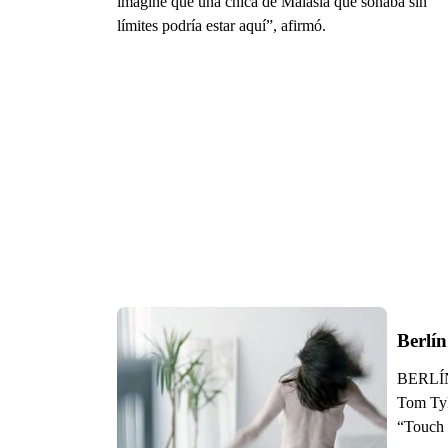
imaginé que una chica de Malasia que soñaba sin
límites podría estar aquí”, afirmó.
Berlí
BERLÍN. 
Tom Tyk
“Touch 