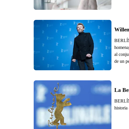
Wille
BERLÍN.
homenaj
al conju
de un pe
La Ber
BERLÍN.
historia