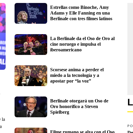
Estrellas como Binoche, Amy 
Adams y Elle Fanning en una 
Berlinale con tres filmes latinos
La Berlinale da el Oso de Oro al 
cine noruego e impulsa el 
iberoamericano
Scorsese anima a perder el 
miedo a la tecnología y a 
apostar por “la voz”
 
L
Berlinale otorgará un Oso de 
Oro honorífico a Steven 
Spielberg
 la
a
PO
Filme rumano se alza con el Oso 
De