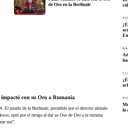
de Oro en la Berlinale
co
PO
¿E
ac
Em
NA
Ad
ha
CL
¿E
ac
n impactó con su Oro a Rumania
PO
Mu
El jurado de la Berlinale, presidido por el director alemán
la
wer, optó por el riesgo al dar su Oso de Oro a la rumana
me not”.