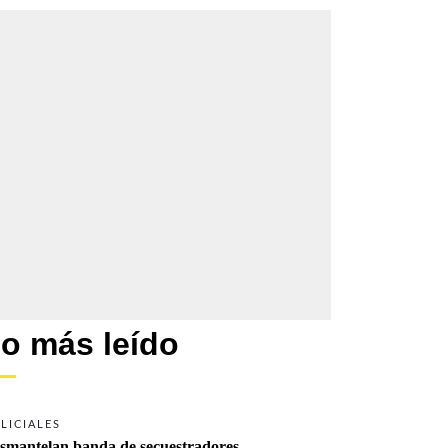
o más leído
LICIALES
smantelan banda de secuestradores 