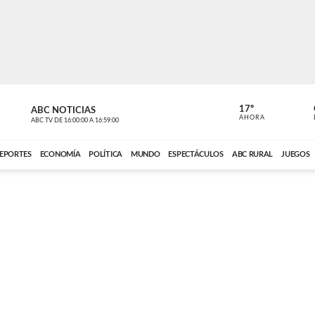
17º
ABC NOTICIAS
ANCHO PER
AHORA
ABC TV
DE
16:00:00
A
16:59:00
ABC CARDINAL 
EPORTES
ECONOMÍA
POLÍTICA
MUNDO
ESPECTÁCULOS
ABC RURAL
JUEGOS