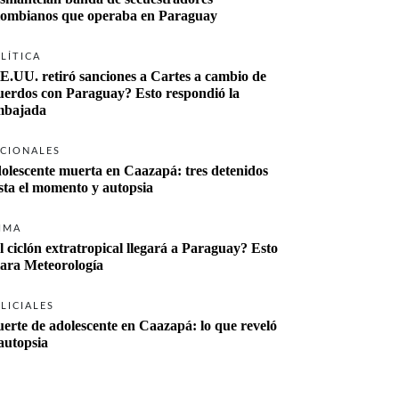
lombianos que operaba en Paraguay
LÍTICA
E.UU. retiró sanciones a Cartes a cambio de 
uerdos con Paraguay? Esto respondió la 
bajada
CIONALES
olescente muerta en Caazapá: tres detenidos 
sta el momento y autopsia
IMA
l ciclón extratropical llegará a Paraguay? Esto 
lara Meteorología
LICIALES
erte de adolescente en Caazapá: lo que reveló 
 autopsia