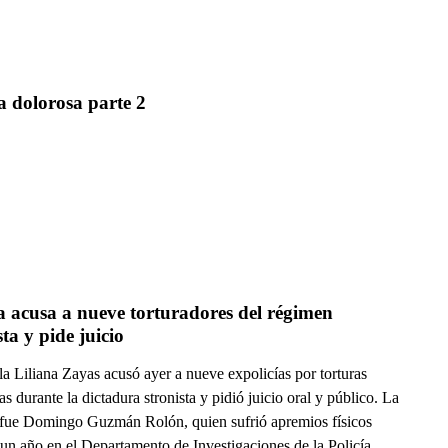
a dolorosa parte 2
a acusa a nueve torturadores del régimen 
sta y pide juicio
la Liliana Zayas acusó ayer a nueve expolicías por torturas
s durante la dictadura stronista y pidió juicio oral y público. La
 fue Domingo Guzmán Rolón, quien sufrió apremios físicos
un año en el Departamento de Investigaciones de la Policía.