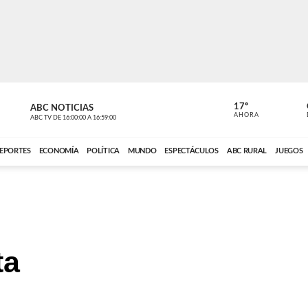
17º
ABC NOTICIAS
ANCHO PER
AHORA
ABC TV
DE
16:00:00
A
16:59:00
ABC CARDINAL 
EPORTES
ECONOMÍA
POLÍTICA
MUNDO
ESPECTÁCULOS
ABC RURAL
JUEGOS
ta