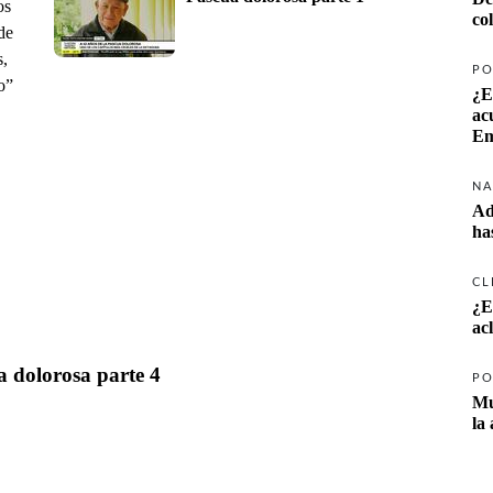
os
co
de
s,
PO
o”
¿E
ac
Em
NA
Ad
ha
CL
¿E
ac
a dolorosa parte 4
PO
Mu
la