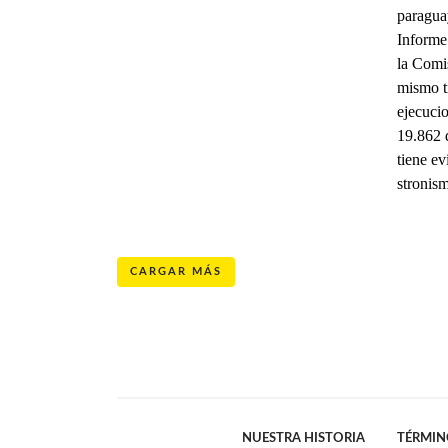
paragua
Informe
la Comi
mismo t
ejecuci
19.862 d
tiene ev
stronis
CARGAR MÁS
NUESTRA HISTORIA
TÉRMIN