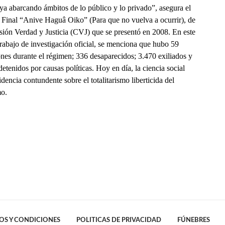
ya abarcando ámbitos de lo público y lo privado”, asegura el
 Final “Anive Haguâ Oiko” (Para que no vuelva a ocurrir), de
sión Verdad y Justicia (CVJ) que se presentó en 2008. En este
rabajo de investigación oficial, se menciona que hubo 59
ones durante el régimen; 336 desaparecidos; 3.470 exiliados y
etenidos por causas políticas. Hoy en día, la ciencia social
idencia contundente sobre el totalitarismo liberticida del
mo.
OS Y CONDICIONES
POLITICAS DE PRIVACIDAD
FÚNEBRES