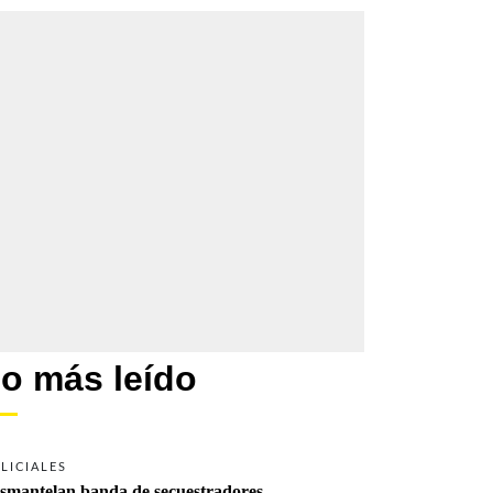
o más leído
LICIALES
smantelan banda de secuestradores 