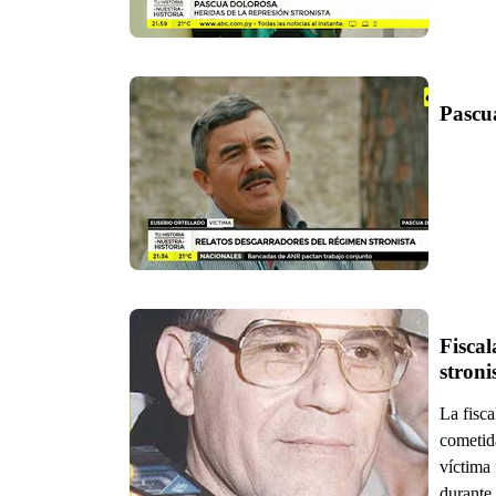
Pascu
Fiscal
stroni
La fisca
cometida
víctima
durante 