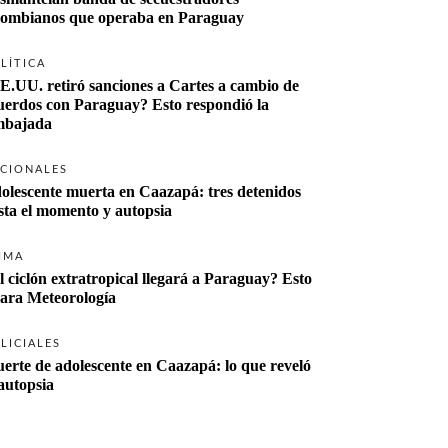
lombianos que operaba en Paraguay
LÍTICA
E.UU. retiró sanciones a Cartes a cambio de 
uerdos con Paraguay? Esto respondió la 
bajada
CIONALES
olescente muerta en Caazapá: tres detenidos 
sta el momento y autopsia
IMA
l ciclón extratropical llegará a Paraguay? Esto 
lara Meteorología
LICIALES
erte de adolescente en Caazapá: lo que reveló 
 autopsia