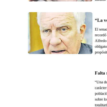
“La v
El senad
recordó 
Alfredo 
obligat
propósit
Falta 
“Una de 
carácter
poblaci
sobre lo
totalita