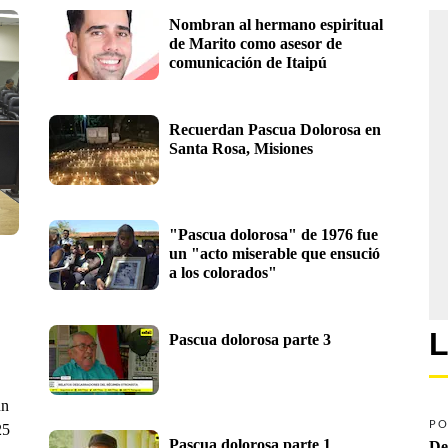
Nombran al hermano espiritual 
de Marito como asesor de 
comunicación de Itaipú
Recuerdan Pascua Dolorosa en 
Santa Rosa, Misiones
"Pascua dolorosa" de 1976 fue 
un "acto miserable que ensució 
a los colorados"
L
Pascua dolorosa parte 3
un
PO
25
Pascua dolorosa parte 1
De