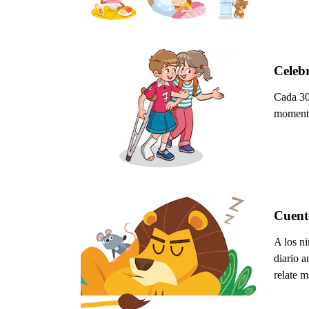
Celebr
Cada 30 
momento 
Cuento
A los ni
diario 
relate 