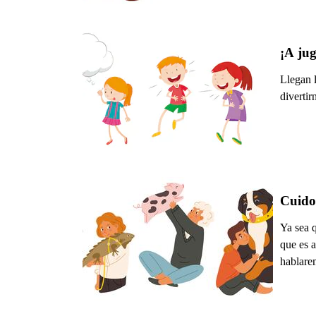
¡A jug
Llegan 
divertir
Cuido
Ya sea 
que es 
hablare