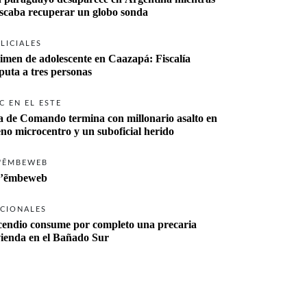
buscaba recuperar un globo sonda 
LICIALES
imen de adolescente en Caazapá: Fiscalía 
imputa a tres personas 
C EN EL ESTE
a de Comando termina con millonario asalto en 
eno microcentro y un suboficial herido
'ẼMBEWEB
’ẽmbeweb
CIONALES
cendio consume por completo una precaria 
vienda en el Bañado Sur