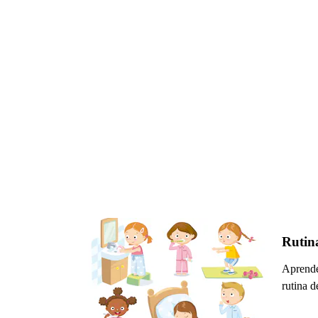
Rutina
Aprende
rutina d