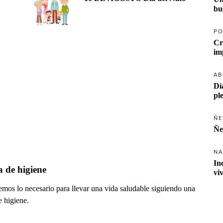
PO
Cr
AB
Dí
pl
ÑE
Ñe
NA
In
 de higiene
vi
mos lo necesario para llevar una vida saludable siguiendo una
e higiene.