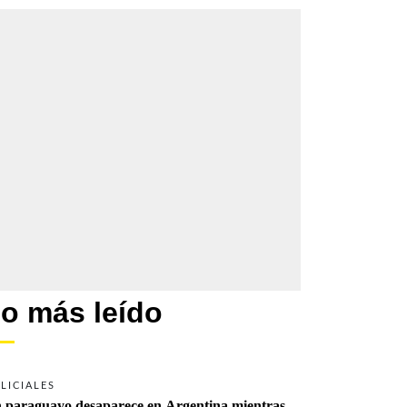
o más leído
LICIALES
 paraguayo desaparece en Argentina mientras 