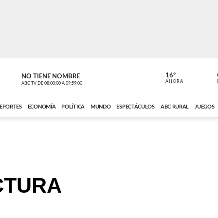
16º
NO TIENE NOMBRE
NO TIENE 
AHORA
ABC TV
DE
08:00:00
A
09:59:00
ABC CARDINAL 
EPORTES
ECONOMÍA
POLÍTICA
MUNDO
ESPECTÁCULOS
ABC RURAL
JUEGOS
CTURA