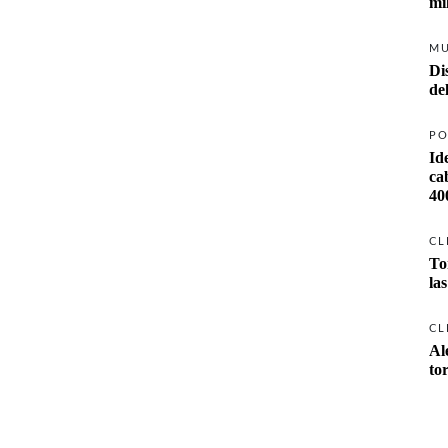
mi
M
Di
PO
Id
ca
40
CL
To
la
CL
Al
to