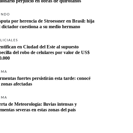
llonario perjuicio en obras de quirófanos
UNDO
sputa por herencia de Stroessner en Brasil: hija 
del dictador cuestiona a su medio hermano 
LICIALES
entifican en Ciudad del Este al supuesto 
becilla del robo de celulares por valor de US$ 
0.000
IMA
rmentas fuertes persistirán esta tarde: conocé 
s zonas afectadas
IMA
erta de Meteorología: lluvias intensas y 
rmentas severas en estas zonas del país