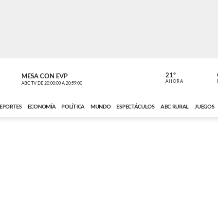
21º
MESA CON EVP
DE TODO 
AHORA
ABC TV
DE
20:00:00
A
20:59:00
ABC CARDINAL 
EPORTES
ECONOMÍA
POLÍTICA
MUNDO
ESPECTÁCULOS
ABC RURAL
JUEGOS