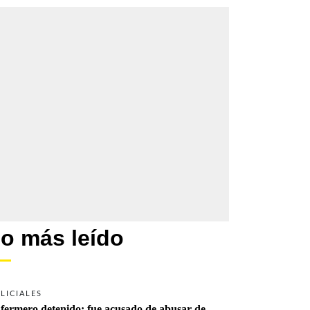
o más leído
LICIALES
fermero detenido: fue acusado de abusar de 