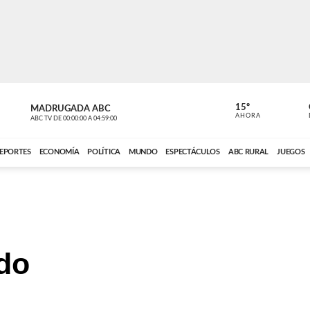
15º
MADRUGADA ABC
MADRUGAD
AHORA
ABC TV
DE
00:00:00
A
04:59:00
ABC CARDINAL 
EPORTES
ECONOMÍA
POLÍTICA
MUNDO
ESPECTÁCULOS
ABC RURAL
JUEGOS
do