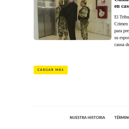
en ca
El Trib
Crimen 
para pre
su espo
causa d
CARGAR MÁS
NUESTRA HISTORIA
TÉRMIN