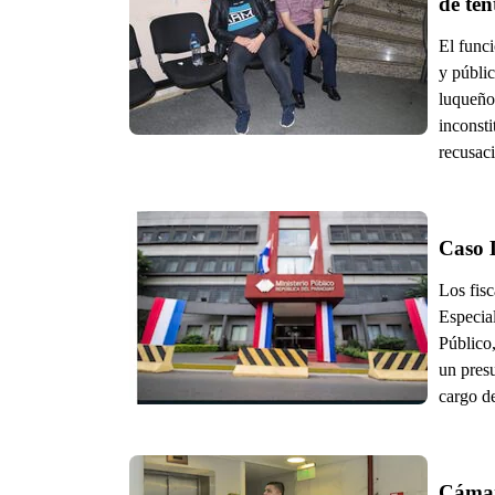
de te
El funci
y públic
luqueño
inconst
recusaci
Los fis
Especia
Público
un pres
cargo d
Cámara