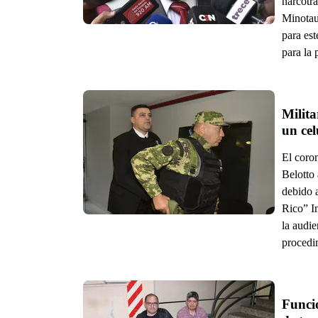
narcotra
Minotaur
para est
para la
Milita
un cel
El coro
Belotto 
debido a
Rico” In
la audie
procedi
Funcio