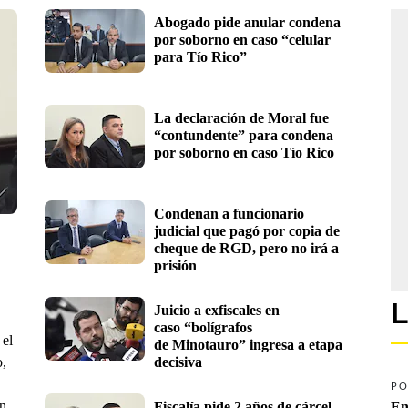
Abogado pide anular condena 
por soborno en caso “celular 
para Tío Rico”
La declaración de Moral fue 
“contundente” para condena 
por soborno en caso Tío Rico
Condenan a funcionario 
judicial que pagó por copia de 
cheque de RGD, pero no irá a 
prisión
L
Juicio a exfiscales en 
caso “bolígrafos 
 el
de Minotauro” ingresa a etapa 
o,
decisiva
PO
n,
Fiscalía pide 2 años de cárcel 
En