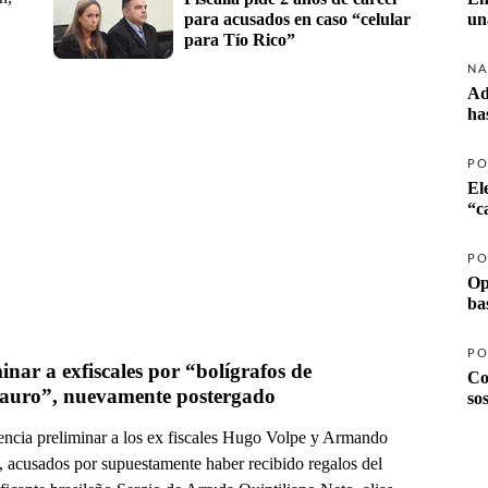
para acusados en caso “celular 
un
.
para Tío Rico”
NA
Ad
ha
PO
El
PO
Op
ba
PO
inar a exfiscales por “bolígrafos de 
Co
auro”, nuevamente postergado
so
encia preliminar a los ex fiscales Hugo Volpe y Armando
, acusados por supuestamente haber recibido regalos del