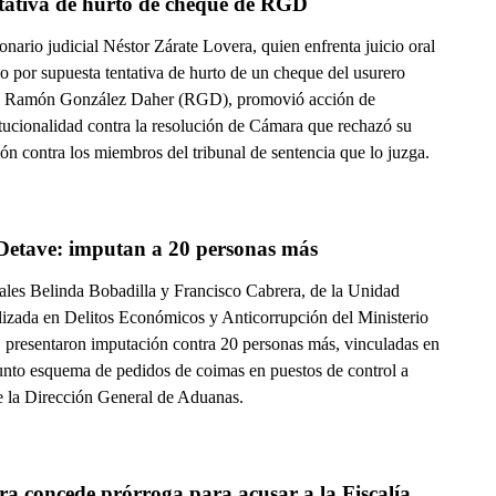
ntativa de hurto de cheque de RGD
onario judicial Néstor Zárate Lovera, quien enfrenta juicio oral
o por supuesta tentativa de hurto de un cheque del usurero
 Ramón González Daher (RGD), promovió acción de
itucionalidad contra la resolución de Cámara que rechazó su
ón contra los miembros del tribunal de sentencia que lo juzga.
Caso Detave: imputan a 20 personas más 
cales Belinda Bobadilla y Francisco Cabrera, de la Unidad
lizada en Delitos Económicos y Anticorrupción del Ministerio
, presentaron imputación contra 20 personas más, vinculadas en
unto esquema de pedidos de coimas en puestos de control a
e la Dirección General de Aduanas.
 concede prórroga para acusar a la Fiscalía 