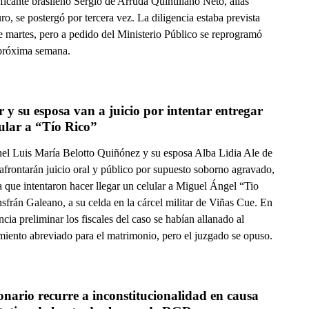
ficante brasileño Sergio de Arruda Quintiliano Neto, alias
o, se postergó por tercera vez. La diligencia estaba prevista
e martes, pero a pedido del Ministerio Público se reprogramó
 próxima semana.
r y su esposa van a juicio por intentar entregar 
ular a “Tío Rico”
nel Luis María Belotto Quiñónez y su esposa Alba Lidia Ale de
afrontarán juicio oral y público por supuesto soborno agravado,
 que intentaron hacer llegar un celular a Miguel Ángel “Tio
sfrán Galeano, a su celda en la cárcel militar de Viñas Cue. En
ncia preliminar los fiscales del caso se habían allanado al
miento abreviado para el matrimonio, pero el juzgado se opuso.
nario recurre a inconstitucionalidad en causa 