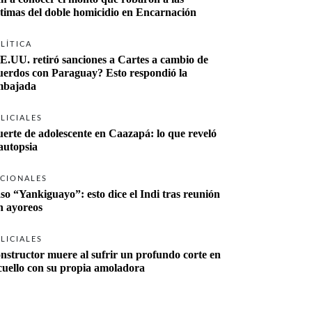
ctimas del doble homicidio en Encarnación
LÍTICA
E.UU. retiró sanciones a Cartes a cambio de 
uerdos con Paraguay? Esto respondió la 
bajada
LICIALES
erte de adolescente en Caazapá: lo que reveló 
 autopsia
CIONALES
so “Yankiguayo”: esto dice el Indi tras reunión 
n ayoreos
LICIALES
nstructor muere al sufrir un profundo corte en 
 cuello con su propia amoladora