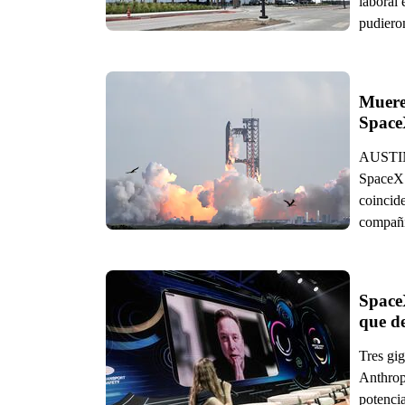
laboral 
pudieron
Muere 
Space
AUSTIN.
SpaceX 
coincide
compañí
SpaceX
que d
Tres gi
Anthropi
potencia