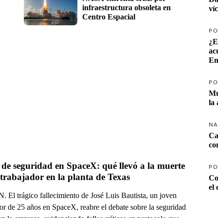
infraestructura obsoleta en 
ví
Centro Espacial
PO
¿E
ac
Em
PO
Mu
la
NA
Ca
co
 de seguridad en SpaceX: qué llevó a la muerte 
PO
trabajador en la planta de Texas
Co
el
 El trágico fallecimiento de José Luis Bautista, un joven
or de 25 años en SpaceX, reabre el debate sobre la seguridad