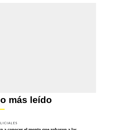
o más leído
LICIALES
n a conocer el monto que robaron a las 