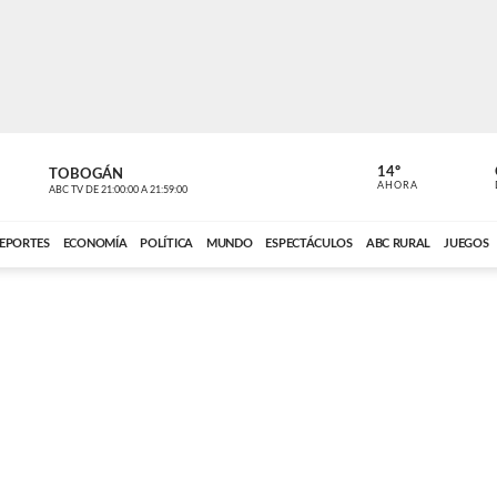
14º
TOBOGÁN
DE TODO 
AHORA
ABC TV
DE
21:00:00
A
21:59:00
ABC CARDINAL 
EPORTES
ECONOMÍA
POLÍTICA
MUNDO
ESPECTÁCULOS
ABC RURAL
JUEGOS