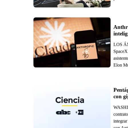
Anthr
intelig
LOS ÁNG
SpaceX 
asistent
Elon Mu
Pentág
WASHIN
contrato
integrar
con Ant