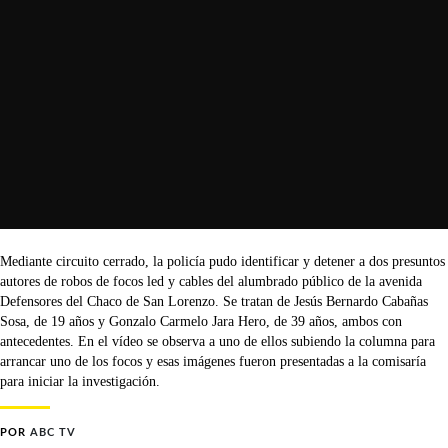
Mediante circuito cerrado, la policía pudo identificar y detener a dos presuntos
autores de robos de focos led y cables del alumbrado público de la avenida
Defensores del Chaco de San Lorenzo. Se tratan de Jesús Bernardo Cabañas
Sosa, de 19 años y Gonzalo Carmelo Jara Hero, de 39 años, ambos con
antecedentes. En el vídeo se observa a uno de ellos subiendo la columna para
arrancar uno de los focos y esas imágenes fueron presentadas a la comisaría
para iniciar la investigación.
POR
ABC TV