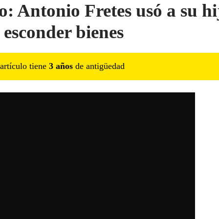
o: Antonio Fretes usó a su hi
 esconder bienes
artículo tiene
3
año
s
de antigüedad