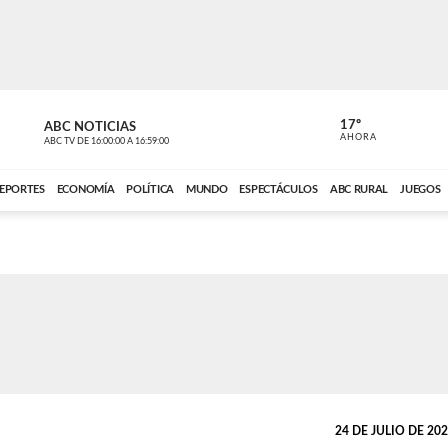
17º
ABC NOTICIAS
ANCHO PER
AHORA
ABC TV
DE
16:00:00
A
16:59:00
ABC CARDINAL 
EPORTES
ECONOMÍA
POLÍTICA
MUNDO
ESPECTÁCULOS
ABC RURAL
JUEGOS
24 DE JULIO DE 2023