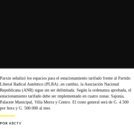
Parxin señalizó los espacios para el estacionamiento tarifado frente al Partido
Liberal Radical Auténtico (PLRA) ,en cambio, la Asociación Nacional
Republicana (ANR) sigue sin ser delimitada. Según la ordenanza aprobada, el
estacionamiento tarifado debe ser implementado en cuatro zonas: Sajonia,
Palacete Municipal, Villa Morra y Centro. El costo general será de G. 4.500
por hora y G. 500.000 al mes.
POR
ABCTV