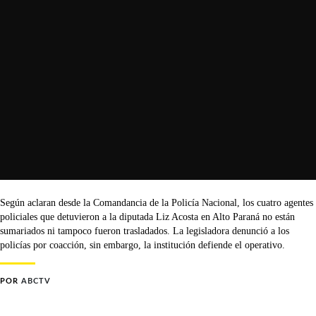
Según aclaran desde la Comandancia de la Policía Nacional, los cuatro agentes
policiales que detuvieron a la diputada Liz Acosta en Alto Paraná no están
sumariados ni tampoco fueron trasladados. La legisladora denunció a los
policías por coacción, sin embargo, la institución defiende el operativo.
POR
ABCTV