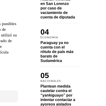
en San Lorenzo 
por caso de 
vaciamiento de 
cuenta de diputada
s punibles
o de
04
utilizó su
ECONOMÍA
rado de
Paraguay ya no 
de
cuenta con el 
ícula
rótulo de país más 
barato de 
Sudamérica
05
NACIONALES
Plantean medida 
cautelar contra el 
“yankiguayo” por 
intentar contactar a 
ayoreos aislados