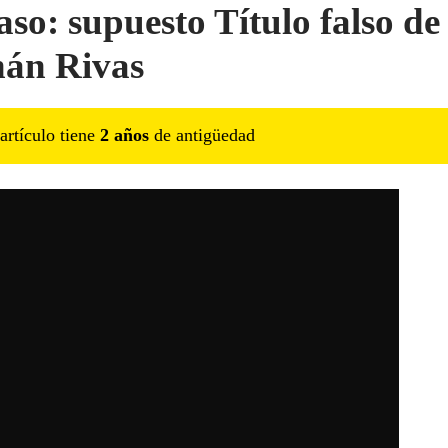
aso: supuesto Título falso de
án Rivas
artículo tiene
2
año
s
de antigüedad