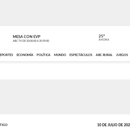
25º
MESA CON EVP
EL OBSERV
AHORA
ABC TV
DE
20:00:00
A
20:59:00
ABC CARDINAL 
EPORTES
ECONOMÍA
POLÍTICA
MUNDO
ESPECTÁCULOS
ABC RURAL
JUEGOS
STIGO
10 DE JULIO DE 2024