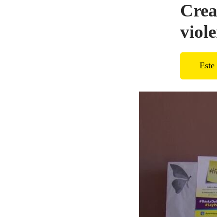
Crea
viol
Este 