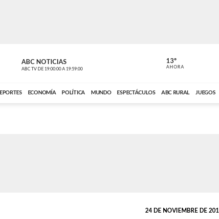
13º
ABC NOTICIAS
CARDINAL 
AHORA
ABC TV
DE
19:00:00
A
19:59:00
ABC CARDINAL 
EPORTES
ECONOMÍA
POLÍTICA
MUNDO
ESPECTÁCULOS
ABC RURAL
JUEGOS
24 DE NOVIEMBRE DE 2017