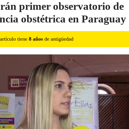
rán primer observatorio de
encia obstétrica en Paraguay
artículo tiene
8
año
s
de antigüedad