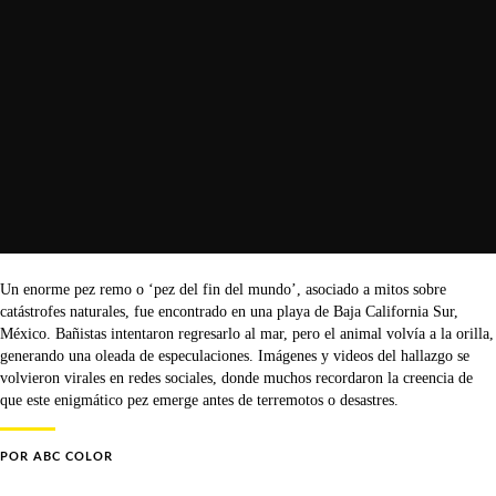
Un enorme pez remo o ‘pez del fin del mundo’, asociado a mitos sobre
catástrofes naturales, fue encontrado en una playa de Baja California Sur,
México. Bañistas intentaron regresarlo al mar, pero el animal volvía a la orilla,
generando una oleada de especulaciones. Imágenes y videos del hallazgo se
volvieron virales en redes sociales, donde muchos recordaron la creencia de
que este enigmático pez emerge antes de terremotos o desastres.
POR
ABC COLOR