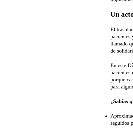
Un acto
El traspla
pacientes 
llamado qu
de solidar
En este Dí
pacientes 
porque cad
para algui
¿Sabías q
Aproximad
seguidos p