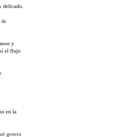
y delicado.
 de
íneos y
í el flujo
e
no en la
ué genera