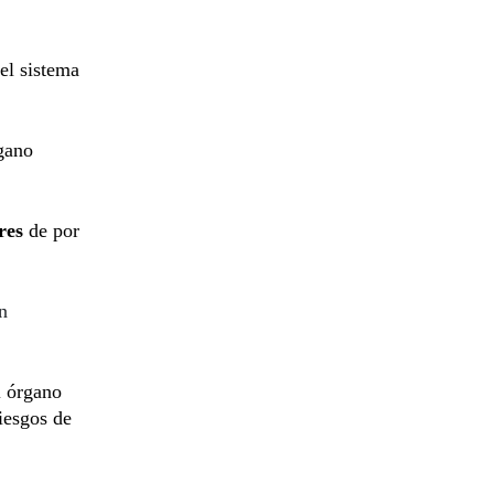
 el sistema
rgano
res
de por
n
l órgano
iesgos de