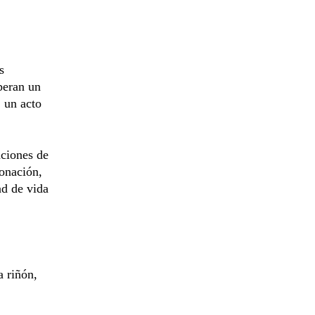
s
peran un
 un acto
aciones de
donación,
ad de vida
 riñón,