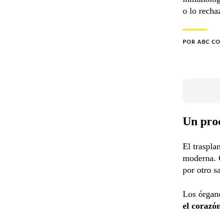
o lo recha
POR
ABC C
Un pro
El traspla
moderna. 
por otro s
Los órgan
el corazó