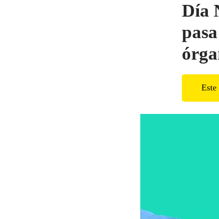
Día 
pasa
órga
Este 