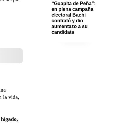
“Guapita de Peña”: 
en plena campaña 
electoral Bachi 
contrató y dio 
aumentazo a su 
candidata 
ina
 la vida,
l hígado,