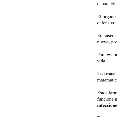
debate éti
El órgano 
defensivo 
En ausenci
nuevo, pr
Para evit
vida.
Lea más:
matemátic
Estos fár
funcione 
infeccion