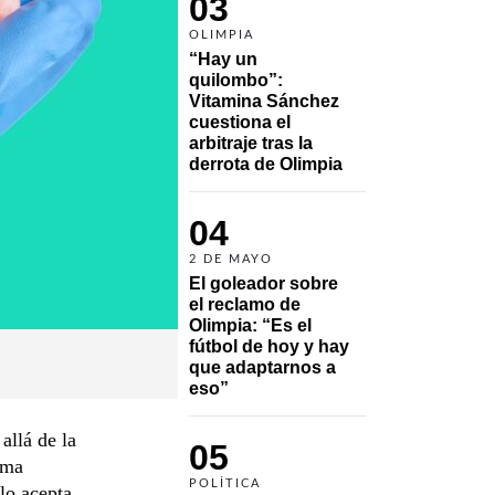
03
OLIMPIA
“Hay un 
quilombo”: 
Vitamina Sánchez 
cuestiona el 
arbitraje tras la 
derrota de Olimpia
04
2 DE MAYO
El goleador sobre 
el reclamo de 
Olimpia: “Es el 
fútbol de hoy y hay 
que adaptarnos a 
eso”
allá de la
05
ema
POLÍTICA
lo acepta