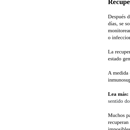
Recuper
Después de
días, se s
monitorear
o infeccio
La recuper
estado gen
A medida 
inmunosup
Lea más:
sentido do
Muchos pa
recuperan 
imposibles