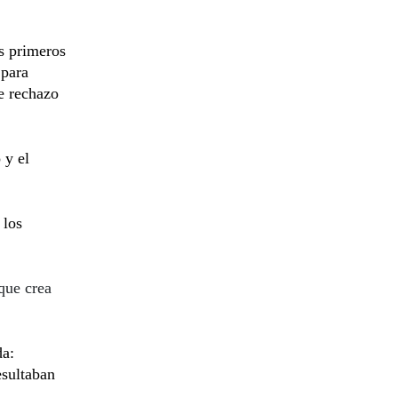
os primeros
 para
e rechazo
 y el
 los
que crea
da:
esultaban