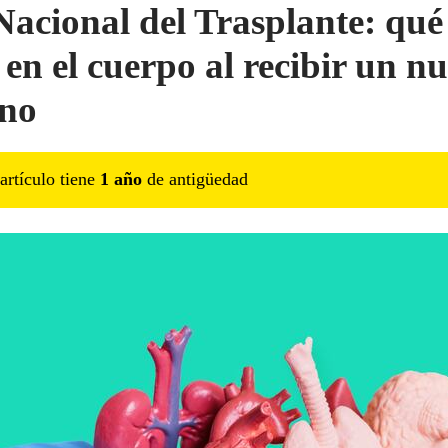
Nacional del Trasplante: qué
 en el cuerpo al recibir un n
no
artículo tiene
1
año
de antigüedad