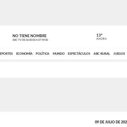
13º
NO TIENE NOMBRE
ABC RURAL
AHORA
ABC TV
DE
06:00:00
A
07:59:00
ABC CARDINAL 
EPORTES
ECONOMÍA
POLÍTICA
MUNDO
ESPECTÁCULOS
ABC RURAL
JUEGOS
09 DE JULIO DE 2025